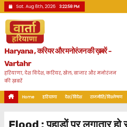
S
Sat. Aug 8th, 2026
3:22:59 PM
k
i
p
t
o
Haryana , करियर और मनोरंजन की ख़बरें -
c
o
Vartahr
n
हरियाणा, देश विदेश, करियर, खेल, बाजार और मनोरंजन
t
की ख़बरें
e
n
Home
हरियाणा
देश/विदेश
राजनीति/विश्लेषण
t
Flood : पहाड़ों पर लगातार हो रही