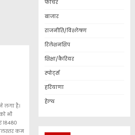
फीचर
बाजार
राजनीति/विश्लेषण
रिलेशनशिप
शिक्षा/कैरियर
स्पोर्ट्स
हरियाणा
हेल्थ
े लगा है।
 को भी
तर 18480
 जलस्तर कम