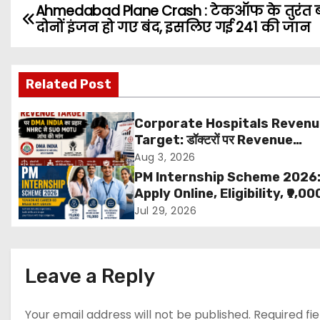
Ahmedabad Plane Crash : टेकऑफ के तुरंत 
P
दोनों इंजन हो गए बंद, इसलिए गई 241 की जान
o
s
Related Post
t
Corporate Hospitals Reven
n
Target: डॉक्टरों पर Revenue
Targets थोपने के खिलाफ DMA Ind
Aug 3, 2026
a
बड़ा कदम, NHRC से Suo Motu जांच 
PM Internship Scheme 2026
मांग
v
Apply Online, Eligibility, ₹9,00
Stipend, Benefits, Selection
Jul 29, 2026
i
Process & Last Date
g
Leave a Reply
a
t
Your email address will not be published.
Required fi