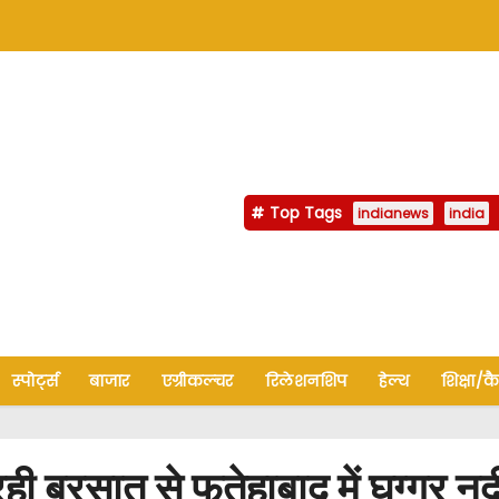
Top Tags
indianews
india
स्पोर्ट्स
बाजार
एग्रीकल्चर
रिलेशनशिप
हेल्थ
शिक्षा/क
 बरसात से फतेहाबाद में घग्गर नदी म