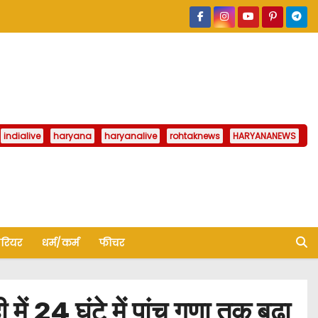
indialive
haryana
haryanalive
rohtaknews
HARYANANEWS
ैरियर
धर्म/कर्म
फीचर
ें 24 घंटे में पांच गुणा तक बढ़ा