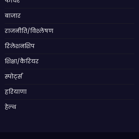
फीचर
बाजार
राजनीति/विश्लेषण
रिलेशनशिप
शिक्षा/कैरियर
स्पोर्ट्स
हरियाणा
हेल्थ