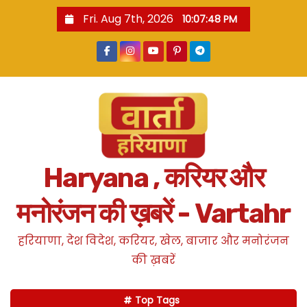
S
Fri. Aug 7th, 2026
10:07:49 PM
k
i
p
t
o
c
o
n
Haryana , करियर और
t
e
मनोरंजन की ख़बरें - Vartahr
n
t
हरियाणा, देश विदेश, करियर, खेल, बाजार और मनोरंजन
की ख़बरें
Top Tags