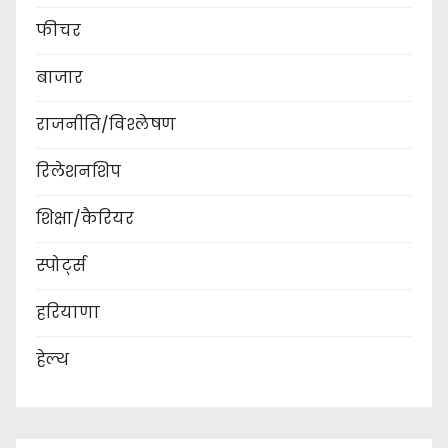
फीचर
बाजार
राजनीति/विश्लेषण
रिलेशनशिप
शिक्षा/कैरियर
स्पोर्ट्स
हरियाणा
हेल्थ