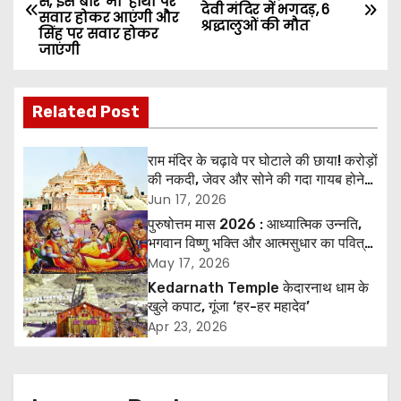
से, इस बार ‘मां’ हाथी पर
o
देवी मंदिर में भगदड़, 6
सवार होकर आएंगी और
श्रद्धालुओं की मौत
सिंह पर सवार होकर
s
जाएंगी
t
Related Post
n
a
राम मंदिर के चढ़ावे पर घोटाले की छाया! करोड़ों
की नकदी, जेवर और सोने की गदा गायब होने
v
के आरोप, SIT जांच शुरू
Jun 17, 2026
पुरुषोत्तम मास 2026 : आध्यात्मिक उन्नति,
i
भगवान विष्णु भक्ति और आत्मसुधार का पवित्र
अवसर
May 17, 2026
g
Kedarnath Temple केदारनाथ धाम के
खुले कपाट, गूंजा ‘हर-हर महादेव’
a
Apr 23, 2026
t
i