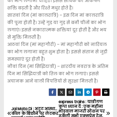
का भोग लगाना चाहिए। इससे साधक की आकर्षण
शक्ति बढ़ती है और रिश्ते मधुर होते हैं।
सातवां दिन (मां कालरात्रि) – इस दिन मां कालरात्रि
की पूजा होती है। उन्हें गुड़ या गुड़ से बनी चीजों का भोग
लगाएं। इससे नकारात्मक शक्तियां दूर होती हैं और भय
से मुक्ति मिलती है।
आठवां दिन (मां महागौरी) – मां महागौरी को नारियल
का भोग लगाना बहुत शुभ होता है। इससे संतान से जुड़ी
समस्याएं दूर होती हैं।
नौवां दिन (मां सिद्धिदात्री) – शारदीय नवरात्र के अंतिम
दिन मां सिद्धिदात्री को तिल का भोग लगाएं। इससे
अचानक आने वाली विपत्तियों से सुरक्षा मिलती है।
express trains : यात्रीगण
P
कृपा ध्यान दें : एक महीना
Jai Mata Di : अटूट आस्था…
भोड़वाल माजरी स्टेशन पर
o
कील के बिछौने पर लेटकर
रूकेंगी सभी एक्सप्रेस ट्रेन,