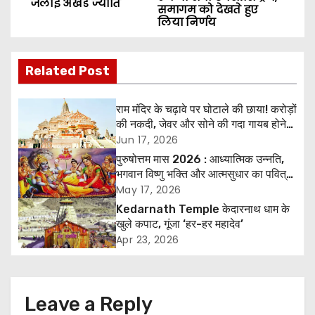
जलाई अखंड ज्योति
समागम को देखते हुए
s
लिया निर्णय
t
Related Post
n
a
राम मंदिर के चढ़ावे पर घोटाले की छाया! करोड़ों
की नकदी, जेवर और सोने की गदा गायब होने
v
के आरोप, SIT जांच शुरू
Jun 17, 2026
पुरुषोत्तम मास 2026 : आध्यात्मिक उन्नति,
i
भगवान विष्णु भक्ति और आत्मसुधार का पवित्र
अवसर
May 17, 2026
g
Kedarnath Temple केदारनाथ धाम के
खुले कपाट, गूंजा ‘हर-हर महादेव’
a
Apr 23, 2026
t
i
Leave a Reply