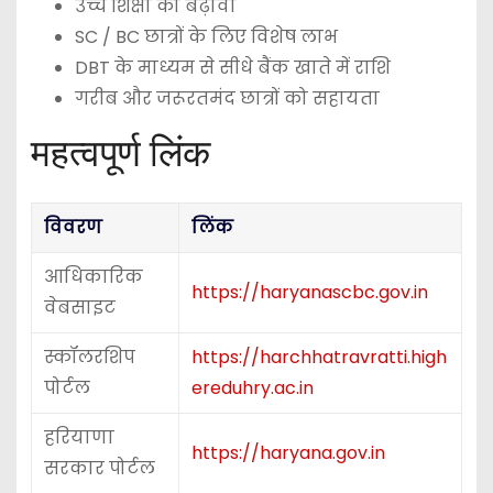
उच्च शिक्षा को बढ़ावा
SC / BC छात्रों के लिए विशेष लाभ
DBT के माध्यम से सीधे बैंक खाते में राशि
गरीब और जरूरतमंद छात्रों को सहायता
महत्वपूर्ण लिंक
विवरण
लिंक
आधिकारिक
https://haryanascbc.gov.in
वेबसाइट
स्कॉलरशिप
https://harchhatravratti.high
पोर्टल
ereduhry.ac.in
हरियाणा
https://haryana.gov.in
सरकार पोर्टल