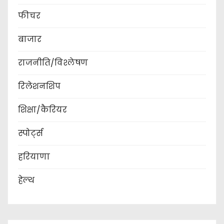
फीचर
बाजार
राजनीति/विश्लेषण
रिलेशनशिप
शिक्षा/कैरियर
स्पोर्ट्स
हरियाणा
हेल्थ