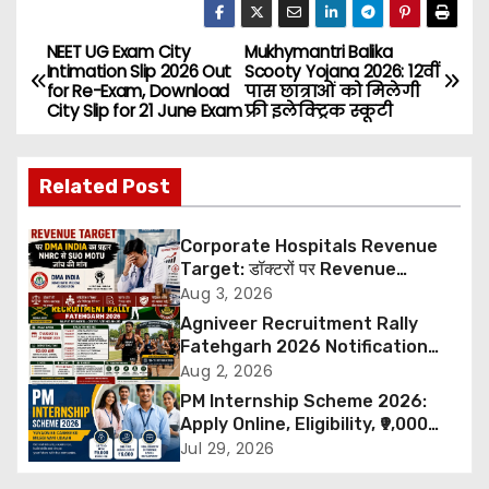
NEET UG Exam City
Mukhymantri Balika
P
Intimation Slip 2026 Out
Scooty Yojana 2026: 12वीं
for Re-Exam, Download
पास छात्राओं को मिलेगी
o
City Slip for 21 June Exam
फ्री इलेक्ट्रिक स्कूटी
s
Related Post
t
n
Corporate Hospitals Revenue
Target: डॉक्टरों पर Revenue
a
Targets थोपने के खिलाफ DMA India
Aug 3, 2026
का बड़ा कदम, NHRC से Suo Motu जांच
Agniveer Recruitment Rally
v
की मांग
Fatehgarh 2026 Notification
Out – Rajput Regimental Centre
Aug 2, 2026
i
Rally Schedule, Eligibility,
PM Internship Scheme 2026:
Documents & Selection Process
g
Apply Online, Eligibility, ₹9,000
Stipend, Benefits, Selection
Jul 29, 2026
a
Process & Last Date