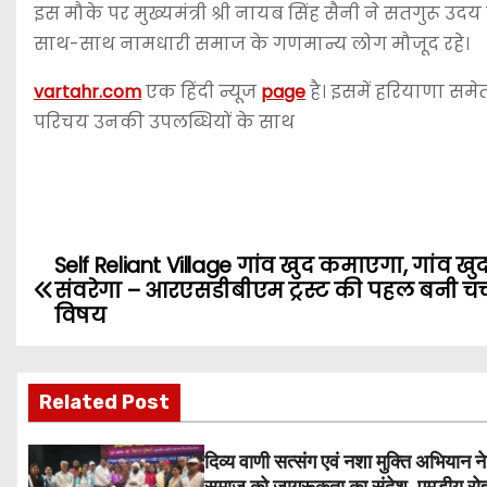
इस मौके पर मुख्यमंत्री श्री नायब सिंह सैनी ने सतगुरू उ
साथ-साथ नामधारी समाज के गणमान्य लोग मौजूद रहे।
vartahr.com
एक हिंदी न्यूज
page
है। इसमें हरियाणा समेत
परिचय उनकी उपलब्धियों के साथ
Self Reliant Village गांव खुद कमाएगा, गांव खु
P
संवरेगा – आरएसडीबीएम ट्रस्ट की पहल बनी चर्
o
विषय
s
Related Post
t
n
दिव्य वाणी सत्संग एवं नशा मुक्ति अभियान ने