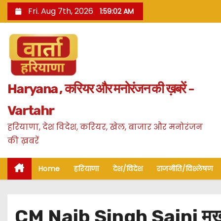
S
Fri. Aug 7th, 2026
1:59:03 AM
k
i
p
t
o
Haryana , करियर और मनोरंजन की ख़बरें -
c
o
Vartahr
n
हरियाणा, देश विदेश, करियर, खेल, बाजार और मनोरंजन
t
की ख़बरें
e
n
Home
हरियाणा
देश/विदेश
राजनीति/विश्लेषण
t
CM Naib Singh Saini मुख्यमं