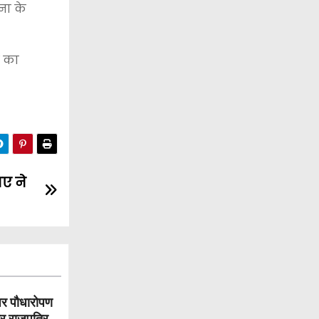
ना के
ं का
मए ने
पर पौधारोपण