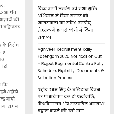
दोलन
दिव्य वाणी सत्संग एवं नशा मुक्ति
ेवल आर्थिक
अभियान ने दिया समाज को
 आज़ादी की
जागरूकता का संदेश, एमडीयू
का बहिष्कार
रोहतक में हजारों लोगों ने लिया
संकल्प
य के विरोध
Agniveer Recruitment Rally
 यह
Fatehgarh 2026 Notification Out
16
– Rajput Regimental Centre Rally
ं से
Schedule, Eligibility, Documents &
Selection Process
ा कि
शहीद उधम सिंह के बलिदान दिवस
में शहीदों
पर पौधारोपण कर दी श्रद्धांजलि,
्द्र मोदी
विश्वविद्यालय और राजपत्रित अवकाश
ाम सिंह जी
बहाल करने की उठी मांग