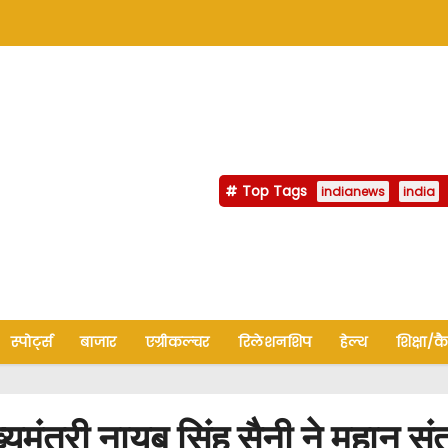
Top Tags
indianews
india
स्पोर्ट्स
बाजार
एग्रीकल्चर
रिलेशनशिप
हेल्थ
शिक्षा/क
त्री नायब सिंह सैनी ने महान सं