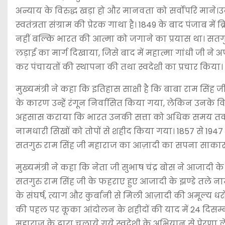
अन्याय के विरुद्ध खड़ा हो और मानवता को सर्वोपरि माने।उन
स्वतंत्रता संग्राम की प्रेरक गाथा है। 1849 के बाद पंजाब म
नहीं बल्कि भारत की आत्मा को जगाने का प्रयास था। सतगुर
लड़ाई का मार्ग दिखाया, जिसे बाद में महात्मा गांधी जी ने अप
कर पंचायतों की स्थापना की तथा स्वदेशी का प्रचार किया।
मुख्यमंत्री ने कहा कि इतिहास साक्षी है कि बाबा राम सिंह
के कारण उन्हें रंगून निर्वासित किया गया, लेकिन उनके वि
अहसास कराया कि भारत उनकी सत्ता को अधिक समय तक सह
नामधारी सिखों को तोपों से शहीद किया गया। 1857 से 1947
सतगुरु राम सिंह जी महाराज का आज़ादी का सपना साकार
मुख्यमंत्री ने कहा कि नेता जी सुभाष चंद्र बोस ने आजादी
सतगुरु राम सिंह जी के फहराए हुए आजादी के झण्डे तले नामधार
के संघर्ष, त्याग और कुर्बानी से मिली आज़ादी की अमूल्य धरोहर
की पहल पर कूका आंदोलन के शहीदों की याद में 24 दिसम्ब
महाराज के द्वारा चलाये गये स्वदेशी के अभियान से प्रेरणा ल