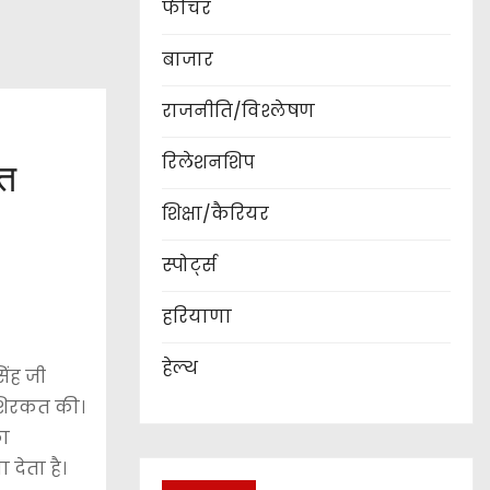
फीचर
बाजार
राजनीति/विश्लेषण
रिलेशनशिप
कत
शिक्षा/कैरियर
स्पोर्ट्स
हरियाणा
हेल्थ
िंह जी
 शिरकत की।
का
देता है।