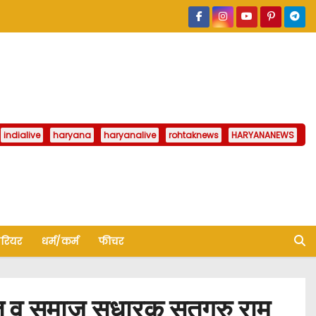
indialive
haryana
haryanalive
rohtaknews
HARYANANEWS
ैरियर
धर्म/कर्म
फीचर
त व समाज सुधारक सतगुरु राम