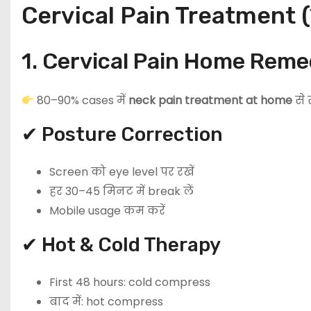
Cervical Pain Treatment (सर
1. Cervical Pain Home Remedi
80–90% cases में
neck pain treatment at home
से 
✔ Posture Correction
Screen को eye level पर रखें
हर 30–45 मिनट में break लें
Mobile usage कम करें
✔ Hot & Cold Therapy
First 48 hours: cold compress
बाद में: hot compress