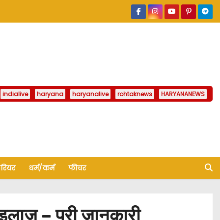
indialive
haryana
haryanalive
rohtaknews
HARYANANEWS
ैरियर
धर्म/कर्म
फीचर
 इलाज – पूरी जानकारी