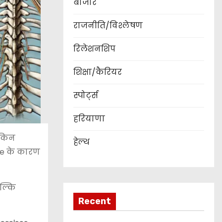
बाजार
राजनीति/विश्लेषण
रिलेशनशिप
शिक्षा/कैरियर
स्पोर्ट्स
हरियाणा
ेकिन
हेल्थ
use के कारण
बल्कि
Recent