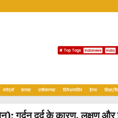
Top Tags
indianews
india
स्पोर्ट्स
बाजार
एग्रीकल्चर
रिलेशनशिप
हेल्थ
शिक्षा/क
: गर्दन दर्द के कारण, लक्षण और