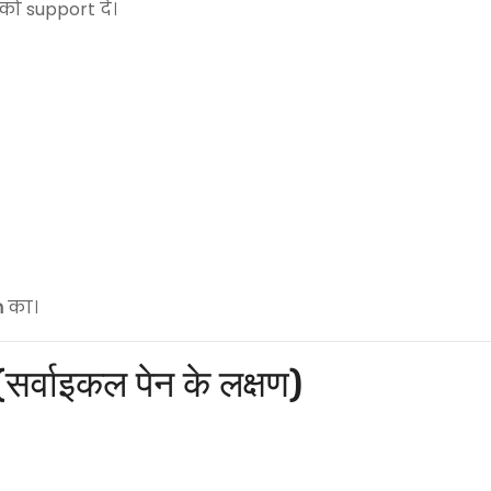
 को support दे।
n
का।
वाइकल पेन के लक्षण)