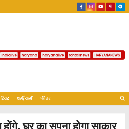
indialive
haryana
haryanalive
rohtaknews
HARYANANEWS
ैरियर
धर्म/कर्म
फीचर
होंगे, घर का सपना होगा साकार