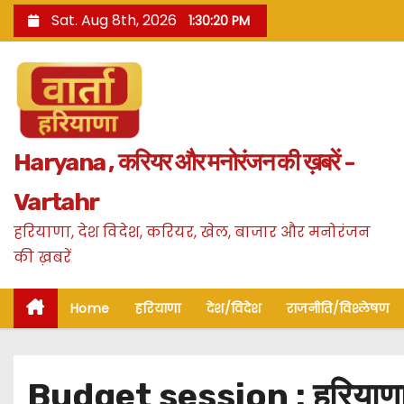
S
Sat. Aug 8th, 2026
1:30:21 PM
k
i
p
t
o
Haryana , करियर और मनोरंजन की ख़बरें -
c
o
Vartahr
n
हरियाणा, देश विदेश, करियर, खेल, बाजार और मनोरंजन
t
की ख़बरें
e
n
Home
हरियाणा
देश/विदेश
राजनीति/विश्लेषण
t
Budget session : हरियाणा के 