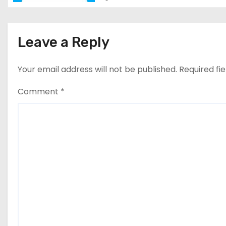
i
g
Leave a Reply
a
t
Your email address will not be published.
Required fi
i
Comment
*
o
n