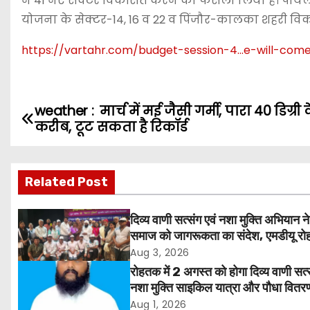
ने 41 नए सेक्टर विकसित करने का फैसला लिया है। पायलट
योजना के सेक्टर-14, 16 व 22 व पिंजौर-कालका शहरी व
https://vartahr.com/
budget-session-4…e-will-come
weather : मार्च में मई जैसी गर्मी, पारा 40 डिग्री 
P
करीब, टूट सकता है रिकॉर्ड
o
s
Related Post
t
दिव्य वाणी सत्संग एवं नशा मुक्ति अभियान ने
n
समाज को जागरूकता का संदेश, एमडीयू रोह
हजारों लोगों ने लिया संकल्प
Aug 3, 2026
a
रोहतक में 2 अगस्त को होगा दिव्य वाणी सत्
v
नशा मुक्ति साइकिल यात्रा और पौधा वितर
कार्यक्रम
Aug 1, 2026