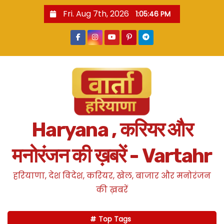
S
Fri. Aug 7th, 2026
1:05:47 PM
k
i
p
t
o
c
o
n
Haryana , करियर और
t
e
मनोरंजन की ख़बरें - Vartahr
n
t
हरियाणा, देश विदेश, करियर, खेल, बाजार और मनोरंजन
की ख़बरें
Top Tags