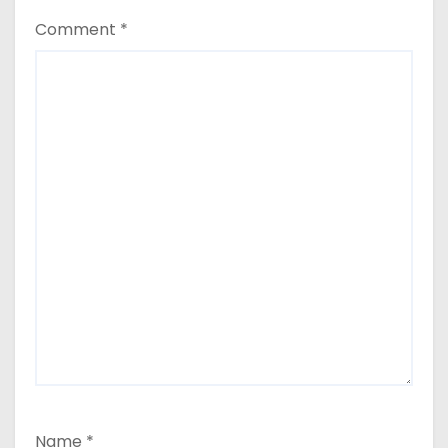
n
Comment
*
Name
*