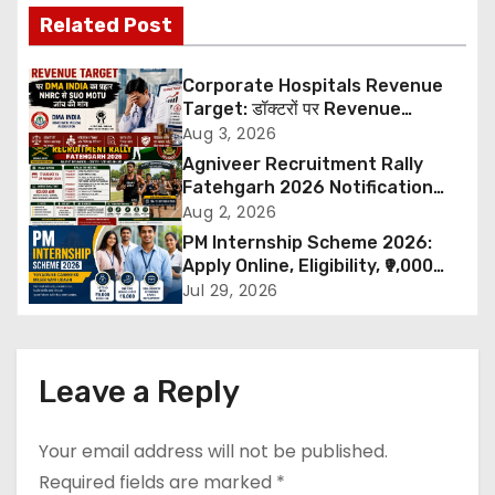
s
Related Post
t
Corporate Hospitals Revenue
n
Target: डॉक्टरों पर Revenue
Targets थोपने के खिलाफ DMA India
Aug 3, 2026
a
का बड़ा कदम, NHRC से Suo Motu जांच
Agniveer Recruitment Rally
की मांग
Fatehgarh 2026 Notification
v
Out – Rajput Regimental Centre
Aug 2, 2026
Rally Schedule, Eligibility,
i
PM Internship Scheme 2026:
Documents & Selection Process
Apply Online, Eligibility, ₹9,000
g
Stipend, Benefits, Selection
Jul 29, 2026
Process & Last Date
a
t
Leave a Reply
i
Your email address will not be published.
o
Required fields are marked
*