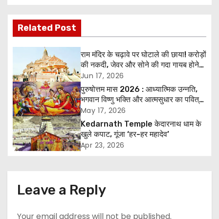
o
s
Related Post
t
राम मंदिर के चढ़ावे पर घोटाले की छाया! करोड़ों
n
की नकदी, जेवर और सोने की गदा गायब होने
के आरोप, SIT जांच शुरू
Jun 17, 2026
a
पुरुषोत्तम मास 2026 : आध्यात्मिक उन्नति,
भगवान विष्णु भक्ति और आत्मसुधार का पवित्र
v
अवसर
May 17, 2026
i
Kedarnath Temple केदारनाथ धाम के
खुले कपाट, गूंजा ‘हर-हर महादेव’
g
Apr 23, 2026
a
t
Leave a Reply
i
Your email address will not be published.