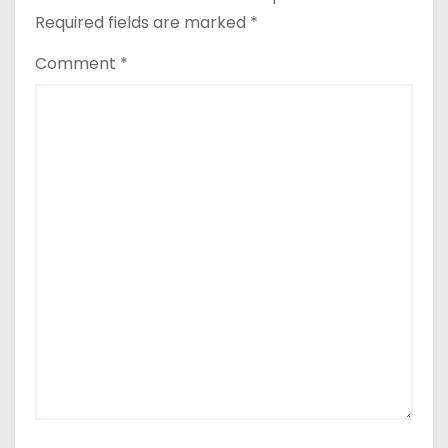
o
Required fields are marked
*
n
Comment
*