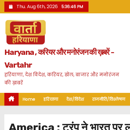
S
Thu. Aug 6th, 2026
5:36:47 PM
k
i
p
t
o
Haryana , करियर और मनोरंजन की ख़बरें -
c
o
Vartahr
n
हरियाणा, देश विदेश, करियर, खेल, बाजार और मनोरंजन
t
की ख़बरें
e
n
Home
हरियाणा
देश/विदेश
राजनीति/विश्लेषण
t
America : ट्रंप ने भारत पर 