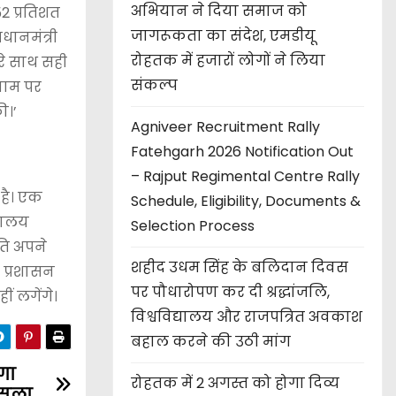
अभियान ने दिया समाज को
52 प्रतिशत
जागरूकता का संदेश, एमडीयू
धानमंत्री
रोहतक में हजारों लोगों ने लिया
ारे साथ सही
संकल्प
 नाम पर
ी।’
Agniveer Recruitment Rally
Fatehgarh 2026 Notification Out
– Rajput Regimental Centre Rally
है। एक
Schedule, Eligibility, Documents &
्रालय
Selection Process
िति अपने
शहीद उधम सिंह के बलिदान दिवस
प प्रशासन
पर पौधारोपण कर दी श्रद्धांजलि,
ं लगेंगे।
विश्वविद्यालय और राजपत्रित अवकाश
बहाल करने की उठी मांग
गा
रोहतक में 2 अगस्त को होगा दिव्य
ैसला