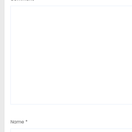
o
n
Name
*