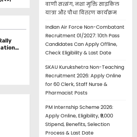
वाणी सत्संग, नशा मुक्ति साइकिल
यात्रा और पौधा वितरण कार्यक्रम
Indian Air Force Non-Combatant
Recruitment 01/2027: 10th Pass
ally
Candidates Can Apply Offline,
cation
Check Eligibility & Last Date
l Centre
y,
SKAU Kurukshetra Non-Teaching
 Process
Recruitment 2026: Apply Online
for 60 Clerk, Staff Nurse &
Pharmacist Posts
PM Internship Scheme 2026:
Apply Online, Eligibility, ₹9,000
Stipend, Benefits, Selection
Process & Last Date