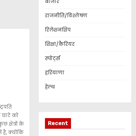
बाजार
राजनीति/विश्लेषण
रिलेशनशिप
शिक्षा/कैरियर
स्पोर्ट्स
हरियाणा
हेल्थ
ट्रपति
र घाटे को
Recent
्षेत्रों के
 है, क्योंकि