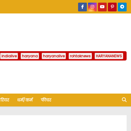
indialive
haryana
haryanalive
rohtaknews
HARYANANEWS
ैरियर
धर्म/कर्म
फीचर