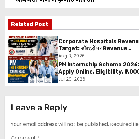
o
s
Related Post
t
Corporate Hospitals Reven
n
Target: डॉक्टरों पर Revenue
Targets थोपने के खिलाफ DMA Ind
Aug 3, 2026
a
बड़ा कदम, NHRC से Suo Motu जांच 
PM Internship Scheme 2026
मांग
v
Apply Online, Eligibility, ₹9,00
Stipend, Benefits, Selection
Jul 29, 2026
i
Process & Last Date
g
Leave a Reply
a
t
Your email address will not be published.
Required fi
i
Comment
*