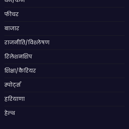
धर्म/कर्म
फीचर
बाजार
राजनीति/विश्लेषण
रिलेशनशिप
शिक्षा/कैरियर
स्पोर्ट्स
हरियाणा
हेल्थ