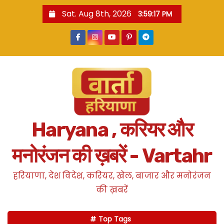
S
Sat. Aug 8th, 2026
3:59:18 PM
k
i
p
t
o
c
o
n
Haryana , करियर और
t
e
मनोरंजन की ख़बरें - Vartahr
n
t
हरियाणा, देश विदेश, करियर, खेल, बाजार और मनोरंजन
की ख़बरें
Top Tags