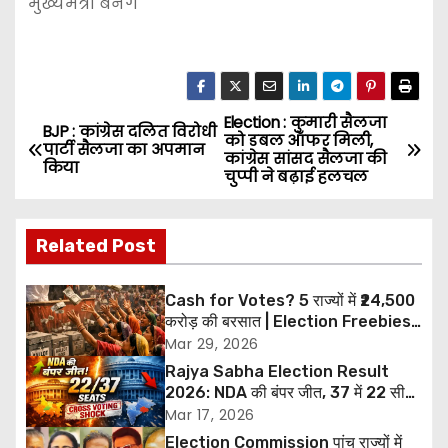
मुख्यमंत्री बनेंगे
Election : कुमारी सैलजा
P
BJP : कांग्रेस दलित विरोधी
को डबल ऑफर मिली,
पार्टी सैलजा का अपमान
कांग्रेस सांसद सैलजा की
o
किया
चुप्पी ने बढ़ाई हलचल
s
Related Post
t
n
Cash for Votes? 5 राज्यों में ₹24,500
करोड़ की बरसात | Election Freebies
a
India 2026
Mar 29, 2026
Rajya Sabha Election Result
v
2026: NDA की बंपर जीत, 37 में 22 सीटें
जीतीं, हरियाणा-ओडिशा में क्रॉस वोटिंग से
Mar 17, 2026
i
बड़ा उलटफेर
Election Commission पांच राज्यों में