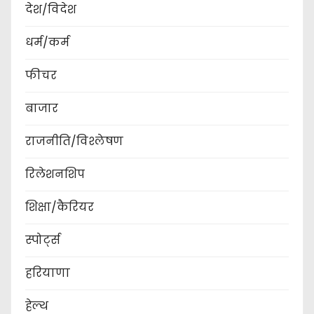
देश/विदेश
धर्म/कर्म
फीचर
बाजार
राजनीति/विश्लेषण
रिलेशनशिप
शिक्षा/कैरियर
स्पोर्ट्स
हरियाणा
हेल्थ