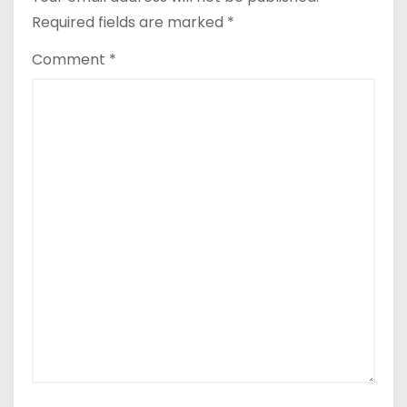
o
Required fields are marked
*
n
Comment
*