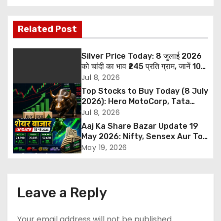
s
Related Post
t
n
Silver Price Today: 8 जुलाई 2026
को चांदी का भाव ₹245 प्रति ग्राम, जानें 10
a
ग्राम और 1 किलो सिल्वर की नई कीमत
Jul 8, 2026
Top Stocks to Buy Today (8 July
v
2026): Hero MotoCorp, Tata
Steel और ITBEES में खरीदारी की सलाह,
Jul 8, 2026
i
जानें Target और Stop Loss
Aaj Ka Share Bazar Update 19
g
May 2026: Nifty, Sensex Aur Top
Gainers
May 19, 2026
a
t
Leave a Reply
i
Your email address will not be published.