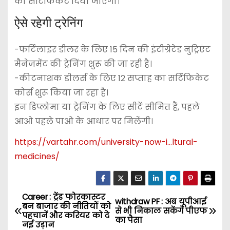
का सर्टिफिकेट दिया जाएगा।
ऐसे रहेगी ट्रेनिंग
-फर्टिलाइर डीलर के लिए 15 दिन की इंटीग्रेटेड नुट्रिएंट
मैनेजमेंट की ट्रेनिंग शुरू की जा रही है।
-कीटनाशक डीलर्स के लिए 12 सप्ताह का सर्टिफिकेट
कोर्स शुरू किया जा रहा है।
इन डिप्लोमा या ट्रेनिंग के लिए सीटें सीमित हैं, पहले
आओ पहले पाओ के आधार पर मिलेंगी।
https://vartahr.com/
university-now-i…ltural-
medicines
/
Career : ट्रेंड फोरकास्टर
P
withdraw PF : अब यूपीआई
बन बाजार की नीतियों को
से भी निकाल सकेंगे पीएफ
पहचानें और करियर को दे
o
का पैसा
नई उड़ान