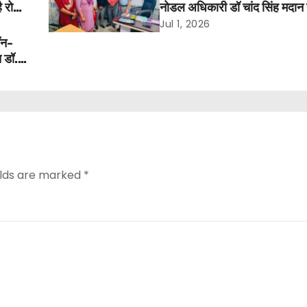
ै रोक,
नोडल अधिकारी डॉ चांद सिंह मदान न
हांसी में किया निरीक्षण
Jul 1, 2026
ॉन-
ि डॉ.
elds are marked
*