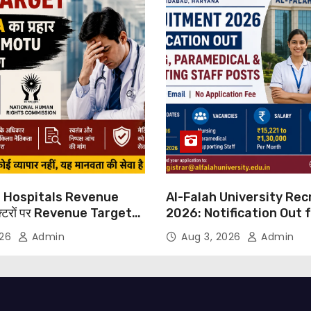
 Hospitals Revenue
Al-Falah University Re
्टरों पर Revenue Targets
2026: Notification Out 
ाफ DMA India का बड़ा कदम,
Nursing, Paramedical &
026
Admin
Aug 3, 2026
Admin
 Motu जांच की मांग
Supporting Staff Posts,
Through Email