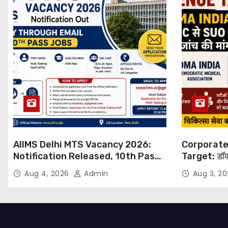
AIIMS Delhi MTS Vacancy 2026:
Corporate
Notification Released, 10th Pass
Target: डॉक
Candidates Can Apply Through
थोपने के खिल
Aug 4, 2026
Admin
Aug 3, 2
Email
NHRC से Suo