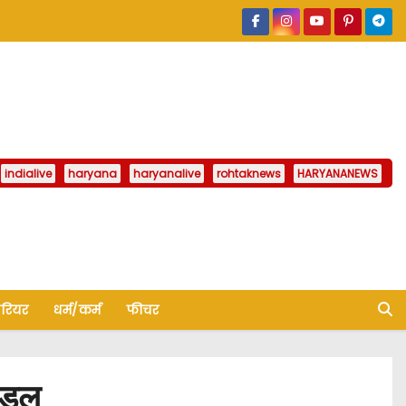
indialive
haryana
haryanalive
rohtaknews
HARYANANEWS
ैरियर
धर्म/कर्म
फीचर
मंडल