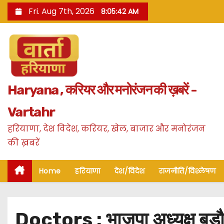
S
Fri. Aug 7th, 2026
8:05:43 AM
k
i
p
t
o
Haryana , करियर और मनोरंजन की ख़बरें -
c
o
Vartahr
n
हरियाणा, देश विदेश, करियर, खेल, बाजार और मनोरंजन
t
की ख़बरें
e
n
Home
हरियाणा
देश/विदेश
राजनीति/विश्लेषण
t
Doctors : भाजपा अध्यक्ष बड़ौ