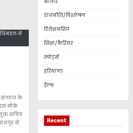
बाजार
राजनीति/विश्लेषण
रिलेशनशिप
निधिमंडल ने
शिक्षा/कैरियर
स्पोर्ट्स
हरियाणा
हेल्थ
एफ संगठन के
 इस मौके
ंयुक्त सचिव
Recent
खानपुर से