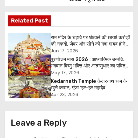
s
Related Post
t
n
राम मंदिर के चढ़ावे पर घोटाले की छाया! करोड़ों
की नकदी, जेवर और सोने की गदा गायब होने
a
के आरोप, SIT जांच शुरू
Jun 17, 2026
पुरुषोत्तम मास 2026 : आध्यात्मिक उन्नति,
v
भगवान विष्णु भक्ति और आत्मसुधार का पवित्र
अवसर
May 17, 2026
i
Kedarnath Temple केदारनाथ धाम के
g
खुले कपाट, गूंजा ‘हर-हर महादेव’
Apr 23, 2026
a
t
Leave a Reply
i