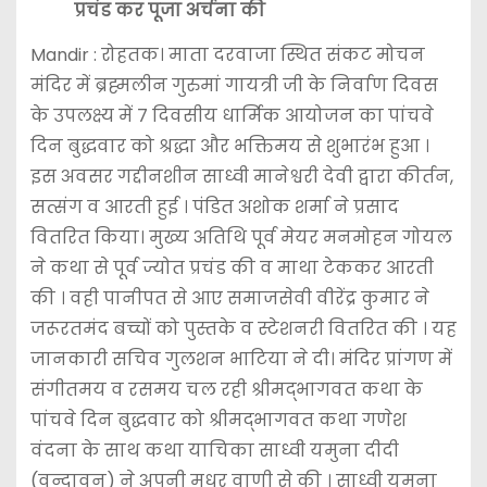
प्रचंड कर पूजा अर्चना की
Mandir : रोहतक। माता दरवाजा स्थित संकट मोचन
मंदिर में ब्रह्मलीन गुरुमां गायत्री जी के निर्वाण दिवस
के उपलक्ष्य में 7 दिवसीय धार्मिक आयोजन का पांचवे
दिन बुद्धवार को श्रद्धा और भक्तिमय से शुभारंभ हुआ ।
इस अवसर गद्दीनशीन साध्वी मानेश्वरी देवी द्वारा कीर्तन,
सत्संग व आरती हुई । पंडित अशोक शर्मा ने प्रसाद
वितरित किया। मुख्य अतिथि पूर्व मेयर मनमोहन गोयल
ने कथा से पूर्व ज्योत प्रचंड की व माथा टेककर आरती
की । वही पानीपत से आए समाजसेवी वीरेंद्र कुमार ने
जरूरतमंद बच्चों को पुस्तके व स्टेशनरी वितरित की । यह
जानकारी सचिव गुलशन भाटिया ने दी। मंदिर प्रांगण में
संगीतमय व रसमय चल रही श्रीमद्भागवत कथा के
पांचवे दिन बुद्धवार को श्रीमद्भागवत कथा गणेश
वंदना के साथ कथा याचिका साध्वी यमुना दीदी
(वृन्दावन) ने अपनी मधुर वाणी से की । साध्वी यमुना