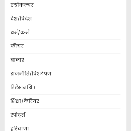
एग्रीकल्चर
देश/विदेश
धर्म/कर्म
फीचर
बाजार
राजनीति/विश्लेषण
रिलेशनशिप
शिक्षा/कैरियर
स्पोर्ट्स
हरियाणा