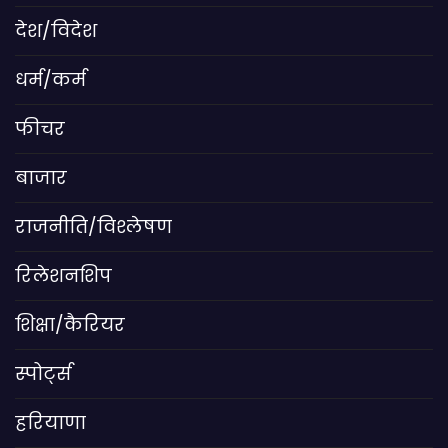
देश/विदेश
धर्म/कर्म
फीचर
बाजार
राजनीति/विश्लेषण
रिलेशनशिप
शिक्षा/कैरियर
स्पोर्ट्स
हरियाणा