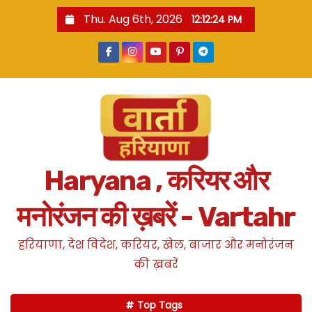
S
Thu. Aug 6th, 2026
12:12:25 PM
k
i
p
t
o
c
o
n
Haryana , करियर और
t
e
मनोरंजन की ख़बरें - Vartahr
n
t
हरियाणा, देश विदेश, करियर, खेल, बाजार और मनोरंजन
की ख़बरें
Top Tags