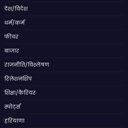
देश/विदेश
धर्म/कर्म
फीचर
बाजार
राजनीति/विश्लेषण
रिलेशनशिप
शिक्षा/कैरियर
स्पोर्ट्स
हरियाणा