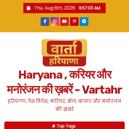
S
Thu. Aug 6th, 2026
9:57:03 AM
k
i
p
t
o
c
o
n
Haryana , करियर और
t
e
मनोरंजन की ख़बरें - Vartahr
n
t
हरियाणा, देश विदेश, करियर, खेल, बाजार और मनोरंजन
की ख़बरें
Top Tags