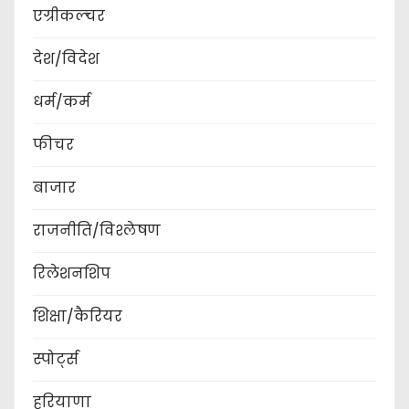
एग्रीकल्चर
देश/विदेश
धर्म/कर्म
फीचर
बाजार
राजनीति/विश्लेषण
रिलेशनशिप
शिक्षा/कैरियर
स्पोर्ट्स
हरियाणा