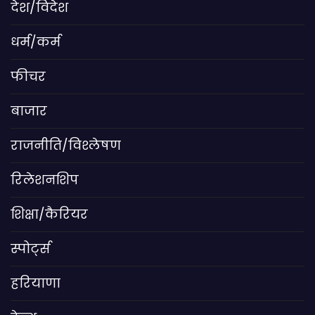
देश/विदेश
धर्म/कर्म
फीचर
बाजार
राजनीति/विश्लेषण
रिलेशनशिप
शिक्षा/कैरियर
स्पोर्ट्स
हरियाणा