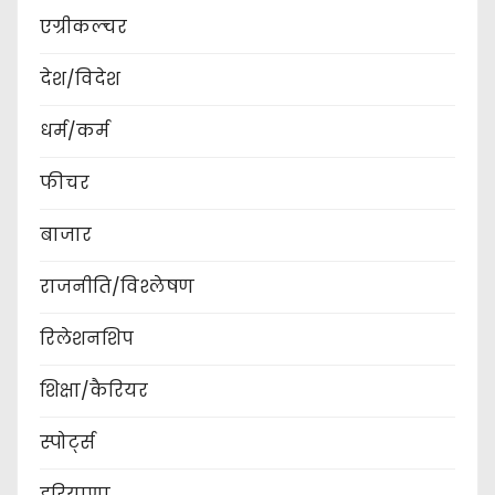
एग्रीकल्चर
देश/विदेश
धर्म/कर्म
फीचर
बाजार
राजनीति/विश्लेषण
रिलेशनशिप
शिक्षा/कैरियर
स्पोर्ट्स
हरियाणा