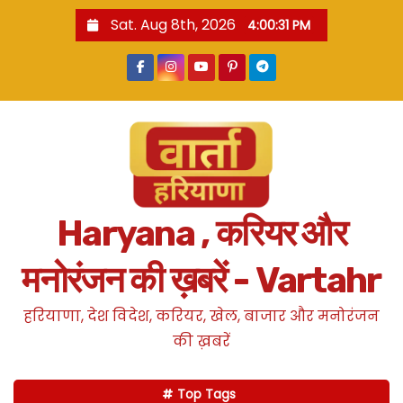
S
Sat. Aug 8th, 2026
4:00:32 PM
k
i
p
t
o
c
o
n
Haryana , करियर और
t
e
मनोरंजन की ख़बरें - Vartahr
n
t
हरियाणा, देश विदेश, करियर, खेल, बाजार और मनोरंजन
की ख़बरें
Top Tags