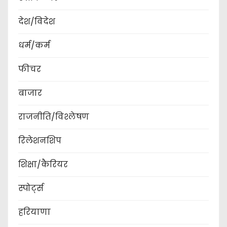
देश/विदेश
धर्म/कर्म
फीचर
बाजार
राजनीति/विश्लेषण
रिलेशनशिप
शिक्षा/कैरियर
स्पोर्ट्स
हरियाणा