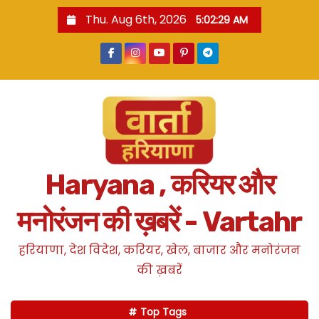
S
Thu. Aug 6th, 2026
5:02:30 AM
k
i
p
t
o
c
o
n
Haryana , करियर और
t
e
मनोरंजन की ख़बरें - Vartahr
n
t
हरियाणा, देश विदेश, करियर, खेल, बाजार और मनोरंजन
की ख़बरें
Top Tags