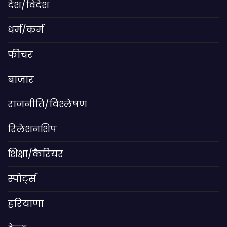
देश/विदेश
धर्म/कर्म
फीचर
बाजार
राजनीति/विश्लेषण
रिलेशनशिप
शिक्षा/कैरियर
स्पोर्ट्स
हरियाणा