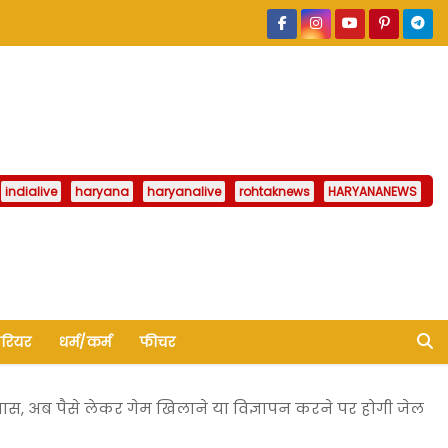
indialive
haryana
haryanalive
rohtaknews
HARYANANEWS
ैरियर
धर्म/कर्म
फीचर
स, अब पैसे लेकर गेम खिलाने या विज्ञापन करने पर होगी जेल