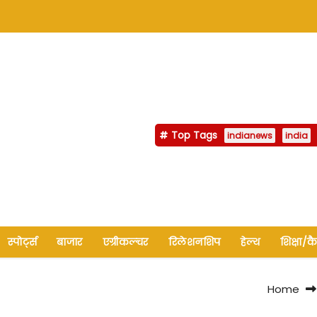
Top Tags
indianews
india
स्पोर्ट्स
बाजार
एग्रीकल्चर
रिलेशनशिप
हेल्थ
शिक्षा/क
Home