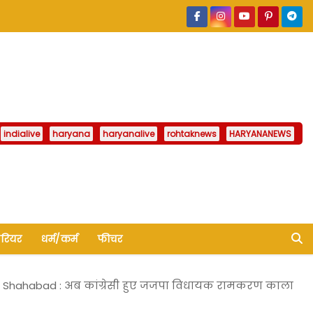
indialive
haryana
haryanalive
rohtaknews
HARYANANEWS
ैरियर
धर्म/कर्म
फीचर
Shahabad : अब कांग्रेसी हुए जजपा विधायक रामकरण काला