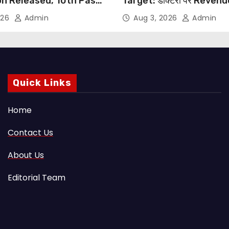
on Released, 10th Pass
Target: डॉक्टरों पर Reven
s Can Apply Through
थोपने के खिलाफ DMA India का
026
Admin
Aug 3, 2026
Admin
NHRC से Suo Motu जांच की म
Quick Links
Home
Contact Us
About Us
Editorial Team