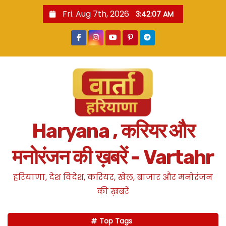
S
Fri. Aug 7th, 2026
3:42:08 AM
k
i
p
t
o
c
o
n
Haryana , करियर और
t
e
मनोरंजन की ख़बरें - Vartahr
n
t
हरियाणा, देश विदेश, करियर, खेल, बाजार और मनोरंजन
की ख़बरें
Top Tags