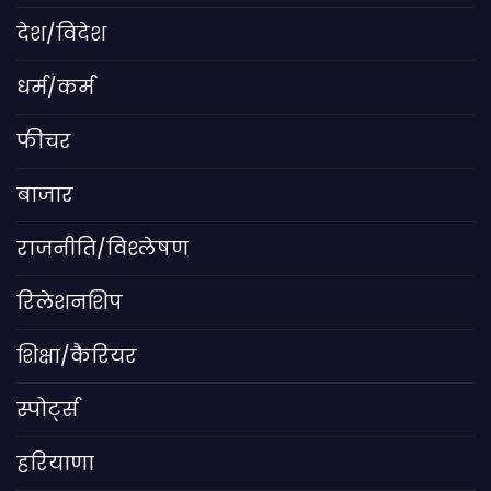
देश/विदेश
धर्म/कर्म
फीचर
बाजार
राजनीति/विश्लेषण
रिलेशनशिप
शिक्षा/कैरियर
स्पोर्ट्स
हरियाणा