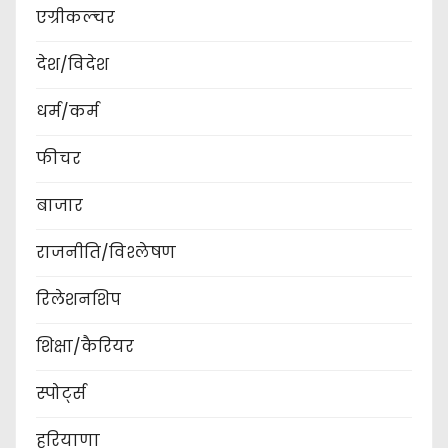
एग्रीकल्चर
देश/विदेश
धर्म/कर्म
फीचर
बाजार
राजनीति/विश्लेषण
रिलेशनशिप
शिक्षा/कैरियर
स्पोर्ट्स
हरियाणा