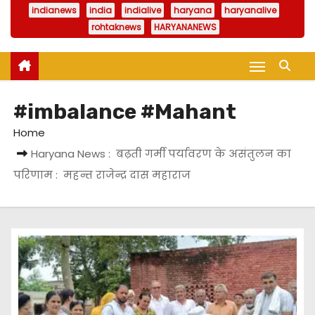
indianews
india
indialive
haryana
haryanalive
rohtaknews
HARYANANEWS
#imbalance #Mahant
Home
Haryana News : बढ़ती गर्मी पर्यावरण के असंतुलन का
परिणाम : महन्त राजेन्द्र दास महाराज