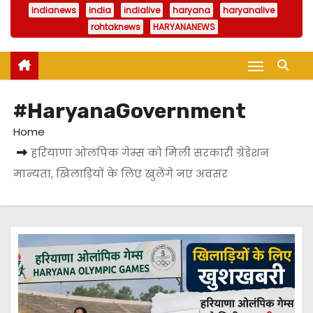
indianews
india
indialive
haryana
haryanalive
rohtaknews
HARYANANEWS
#HaryanaGovernment
Home
हरियाणा ओलंपिक गेम्स को मिली सरकारी ग्रेडेशन
मान्यता, खिलाड़ियों के लिए खुलेंगे नए अवसर