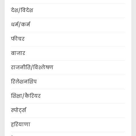
p
देश/विदेश
a
धर्म/कर्म
g
फीचर
i
बाजार
n
a
राजनीति/विश्लेषण
t
रिलेशनशिप
i
शिक्षा/कैरियर
o
स्पोर्ट्स
n
हरियाणा