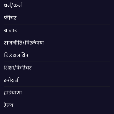
धर्म/कर्म
फीचर
बाजार
राजनीति/विश्लेषण
रिलेशनशिप
शिक्षा/कैरियर
स्पोर्ट्स
हरियाणा
हेल्थ