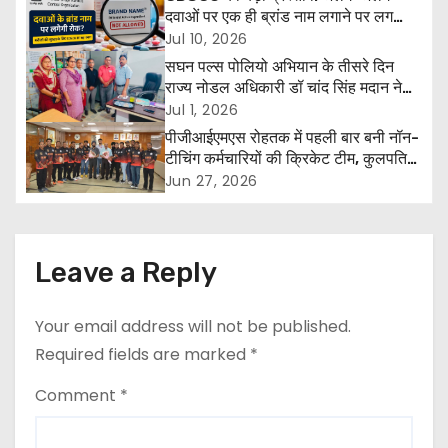
a
दवाओं पर एक ही ब्रांड नाम लगाने पर लग
सकती है रोक, मरीजों की सुरक्षा होगी मजबूत
Jul 10, 2026
v
सघन पल्स पोलियो अभियान के तीसरे दिन
राज्य नोडल अधिकारी डॉ चांद सिंह मदान ने
i
हिसार एवं हांसी में किया निरीक्षण
Jul 1, 2026
पीजीआईएमएस रोहतक में पहली बार बनी नॉन-
g
टीचिंग कर्मचारियों की क्रिकेट टीम, कुलपति
डॉ. एच.के. अग्रवाल ने दी शुभकामनाएं
a
Jun 27, 2026
t
i
Leave a Reply
o
Your email address will not be published.
n
Required fields are marked
*
Comment
*