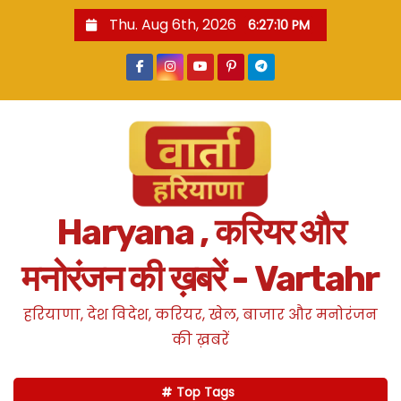
S
Thu. Aug 6th, 2026
6:27:11 PM
k
i
p
t
o
c
o
n
Haryana , करियर और
t
e
मनोरंजन की ख़बरें - Vartahr
n
t
हरियाणा, देश विदेश, करियर, खेल, बाजार और मनोरंजन
की ख़बरें
Top Tags