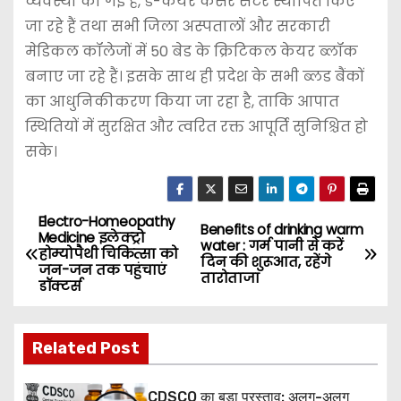
व्यवस्था की गई है, डे-केयर कैंसर सेंटर स्थापित किए
जा रहे हैं तथा सभी जिला अस्पतालों और सरकारी
मेडिकल कॉलेजों में 50 बेड के क्रिटिकल केयर ब्लॉक
बनाए जा रहे हैं। इसके साथ ही प्रदेश के सभी ब्लड बैंकों
का आधुनिकीकरण किया जा रहा है, ताकि आपात
स्थितियों में सुरक्षित और त्वरित रक्त आपूर्ति सुनिश्चित हो
सके।
Electro-Homeopathy
P
Benefits of drinking warm
Medicine इलेक्ट्रो
water : गर्म पानी से करें
होम्योपैथी चिकित्सा को
o
दिन की शुरूआत, रहेंगे
जन-जन तक पहुंचाएं
तारोताजा
डॉक्टर्स
s
t
Related Post
n
CDSCO का बड़ा प्रस्ताव: अलग-अलग