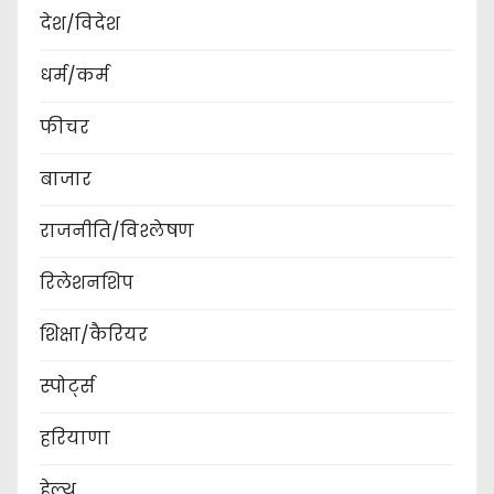
देश/विदेश
धर्म/कर्म
फीचर
बाजार
राजनीति/विश्लेषण
रिलेशनशिप
शिक्षा/कैरियर
स्पोर्ट्स
हरियाणा
हेल्थ