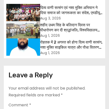
n
दिव्य वाणी सत्संग एवं नशा मुक्ति अभियान ने
दिया समाज को जागरूकता का संदेश, एमडीयू
a
रोहतक में हजारों लोगों ने लिया संकल्प
Aug 3, 2026
शहीद उधम सिंह के बलिदान दिवस पर
v
पौधारोपण कर दी श्रद्धांजलि, विश्वविद्यालय
और राजपत्रित अवकाश बहाल करने की उठी
Aug 1, 2026
i
मांग
रोहतक में 2 अगस्त को होगा दिव्य वाणी सत्संग,
g
नशा मुक्ति साइकिल यात्रा और पौधा वितरण
कार्यक्रम
Aug 1, 2026
a
t
Leave a Reply
i
o
Your email address will not be published.
Required fields are marked
*
n
Comment
*