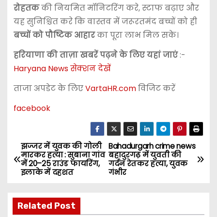
रोहतक
की नियमित मॉनिटरिंग करे, स्टाफ बढ़ाए और
यह सुनिश्चित करे कि वास्तव में जरूरतमंद बच्चों को ही
बच्चों को पौष्टिक आहार
का पूरा लाभ मिल सके।
हरियाणा की ताज़ा खबरें पढ़ने के लिए यहां जाएं
:-
Haryana News सेक्शन देखें
ताजा अपडेट के लिए
VartaHR.com
विजिट करें
facebook
झज्जर में युवक की गोली
Bahadurgarh crime news
P
मारकर हत्या : सुबाना गांव
बहादुरगढ़ में युवती की
में 20–25 राउंड फायरिंग,
गर्दन रेतकर हत्या, युवक
o
इलाके में दहशत
गंभीर
s
Related Post
t