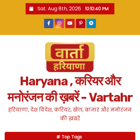
S
Sat. Aug 8th, 2026
10:10:41 PM
k
i
p
t
o
c
o
n
Haryana , करियर और
t
e
मनोरंजन की ख़बरें - Vartahr
n
t
हरियाणा, देश विदेश, करियर, खेल, बाजार और मनोरंजन
की ख़बरें
Top Tags