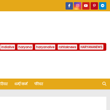
indialive
haryana
haryanalive
rohtaknews
HARYANANEWS
ैरियर
धर्म/कर्म
फीचर