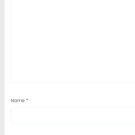
n
Name
*