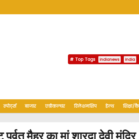
Top Tags
indianews
india
स्पोर्ट्स
बाजार
एग्रीकल्चर
रिलेशनशिप
हेल्थ
शिक्षा/क
्वत मैहर का मां शारदा देवी मंदिर