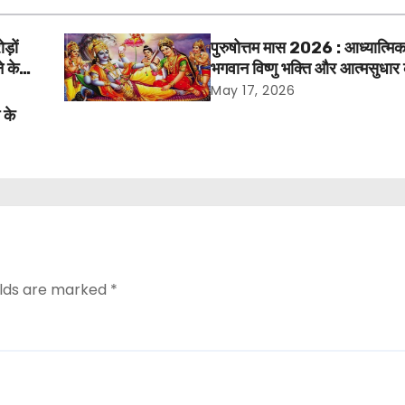
ड़ों
पुरुषोत्तम मास 2026 : आध्यात्मिक
े के
भगवान विष्णु भक्ति और आत्मसुधार 
अवसर
May 17, 2026
के
elds are marked
*