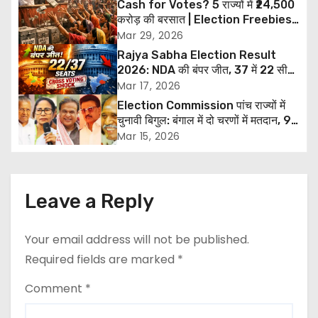
a
Cash for Votes? 5 राज्यों में ₹24,500
करोड़ की बरसात | Election Freebies
v
India 2026
Mar 29, 2026
Rajya Sabha Election Result
i
2026: NDA की बंपर जीत, 37 में 22 सीटें
जीतीं, हरियाणा-ओडिशा में क्रॉस वोटिंग से
Mar 17, 2026
g
बड़ा उलटफेर
Election Commission पांच राज्यों में
चुनावी बिगुल: बंगाल में दो चरणों में मतदान, 9
a
से 29 अप्रैल तक वोटिंग; 4 मई को आएंगे
Mar 15, 2026
नतीजे
t
i
Leave a Reply
o
Your email address will not be published.
n
Required fields are marked
*
Comment
*