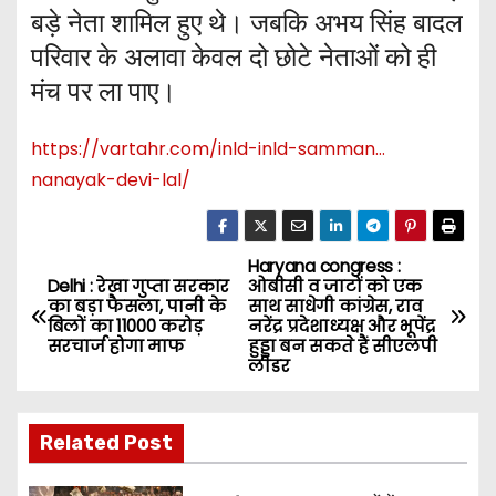
बड़े नेता शामिल हुए थे। जबकि अभय सिंह बादल
परिवार के अलावा केवल दो छोटे नेताओं को ही
मंच पर ला पाए।
https://vartahr.com/
inld-inld-samman…
nanayak-devi-lal
/
Haryana congress :
P
Delhi : रेखा गुप्ता सरकार
ओबीसी व जाटों को एक
का बड़ा फैसला, पानी के
साथ साधेगी कांग्रेस, राव
o
बिलों का 11000 करोड़
नरेंद्र प्रदेशाध्यक्ष और भूपेंद्र
सरचार्ज होगा माफ
हुड्डा बन सकते हैं सीएलपी
s
लीडर
t
Related Post
n