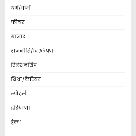
धर्म/कर्म
फीचर
बाजार
राजनीति/विश्लेषण
रिलेशनशिप
शिक्षा/कैरियर
स्पोर्ट्स
हरियाणा
हेल्थ