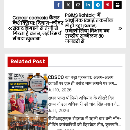
PGIMS Rohtak- में
P
Cancer cachexia कैंसर
आधुनिक एआई तकनीक
कैशेक्सिया: दिमाग–लीवर
से हो रहा इलाज,
o
संवाद बिगड़ने से तेजी से
एनेस्थीसिया विभाग का
गिरता है वजन, नई रिसर्च
राष्ट्रीय सम्मेलन 30
में बड़ा खुलासा
s
जनवरी से
t
Related Post
n
a
CDSCO का बड़ा प्रस्ताव: अलग-अलग
दवाओं पर एक ही ब्रांड नाम लगाने पर लग
v
सकती है रोक, मरीजों की सुरक्षा होगी मजबूत
Jul 10, 2026
सघन पल्स पोलियो अभियान के तीसरे दिन
i
राज्य नोडल अधिकारी डॉ चांद सिंह मदान ने
हिसार एवं हांसी में किया निरीक्षण
Jul 1, 2026
g
पीजीआईएमएस रोहतक में पहली बार बनी नॉन-
टीचिंग कर्मचारियों की क्रिकेट टीम, कुलपति
a