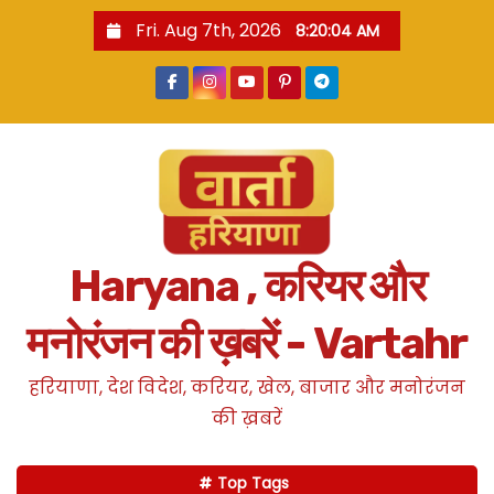
S
Fri. Aug 7th, 2026
8:20:06 AM
k
i
p
t
o
c
o
n
Haryana , करियर और
t
e
मनोरंजन की ख़बरें - Vartahr
n
t
हरियाणा, देश विदेश, करियर, खेल, बाजार और मनोरंजन
की ख़बरें
Top Tags