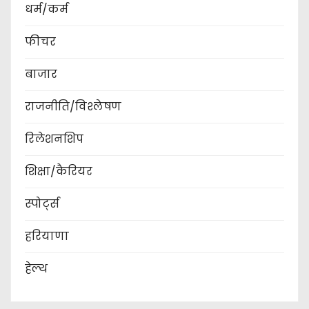
धर्म/कर्म
फीचर
बाजार
राजनीति/विश्लेषण
रिलेशनशिप
शिक्षा/कैरियर
स्पोर्ट्स
हरियाणा
हेल्थ