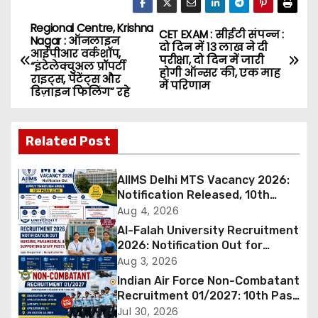
Regional Centre, Krishna
P
CET EXAM : सीईटी संपन्न :
Nagar : ऑनलाइन
दो दिन में 13 लाख ने दी
आईपीआर वर्कशॉप,
o
परीक्षा, दो दिन में जारी
“इंटेलेक्चुअल प्रॉपर्टी
होगी ऑन्सर की, एक माह
राइट्स, पेटेंट्स और
में परिणाम
s
डिज़ाइन फिलिंग” रहे
t
Related Post
n
a
AIIMS Delhi MTS Vacancy 2026:
Notification Released, 10th
v
Pass Candidates Can Apply
Aug 4, 2026
Through Email
Al-Falah University Recruitment
i
2026: Notification Out for
Nursing, Paramedical &
Aug 3, 2026
g
Supporting Staff Posts, Apply
Indian Air Force Non-Combatant
Through Email
Recruitment 01/2027: 10th Pass
a
Candidates Can Apply Offline,
Jul 30, 2026