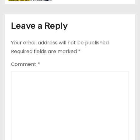
Check Eligibility & Last Date
t
i
Leave a Reply
o
Your email address will not be published.
n
Required fields are marked
*
Comment
*