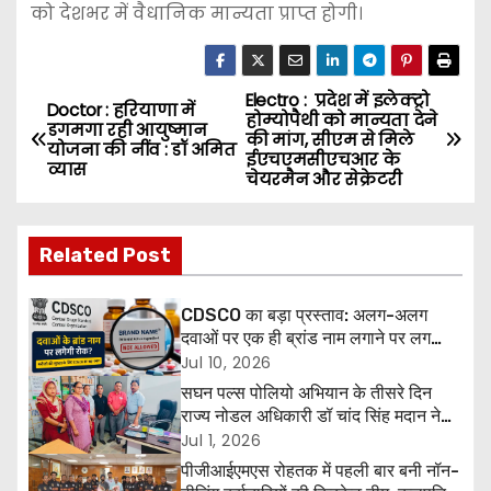
को देशभर में वैधानिक मान्यता प्राप्त होगी।
Electro : प्रदेश में इलेक्ट्रो
P
Doctor : हरियाणा में
होम्योपैथी को मान्यता देने
डगमगा रही आयुष्मान
की मांग, सीएम से मिले
o
योजना की नींव : डॉ अमित
ईएचएमसीएचआर के
व्यास
चेयरमैन और सेक्रेटरी
s
t
Related Post
n
CDSCO का बड़ा प्रस्ताव: अलग-अलग
a
दवाओं पर एक ही ब्रांड नाम लगाने पर लग
सकती है रोक, मरीजों की सुरक्षा होगी मजबूत
Jul 10, 2026
v
सघन पल्स पोलियो अभियान के तीसरे दिन
राज्य नोडल अधिकारी डॉ चांद सिंह मदान ने
i
हिसार एवं हांसी में किया निरीक्षण
Jul 1, 2026
पीजीआईएमएस रोहतक में पहली बार बनी नॉन-
g