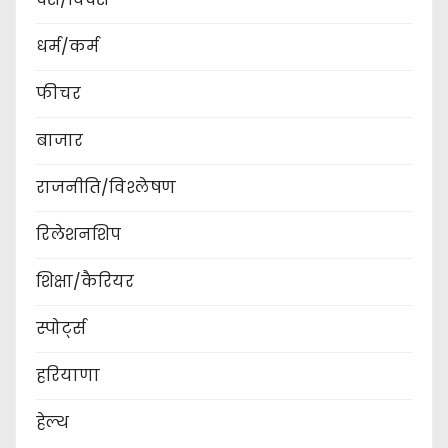
धर्म/कर्म
फीचर
बाजार
राजनीति/विश्लेषण
रिलेशनशिप
शिक्षा/कैरियर
स्पोर्ट्स
हरियाणा
हेल्थ