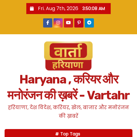
S
Fri. Aug 7th, 2026
3:50:09 AM
k
i
p
t
o
c
o
n
Haryana , करियर और
t
e
मनोरंजन की ख़बरें - Vartahr
n
t
हरियाणा, देश विदेश, करियर, खेल, बाजार और मनोरंजन
की ख़बरें
Top Tags