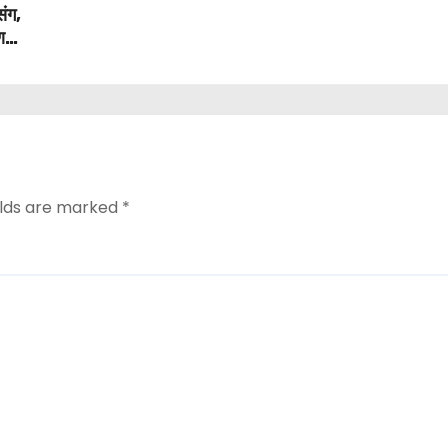
संग,
ण
elds are marked
*