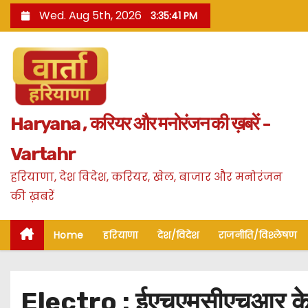
S
Wed. Aug 5th, 2026
3:35:43 PM
k
i
p
t
o
Haryana , करियर और मनोरंजन की ख़बरें -
c
o
Vartahr
n
हरियाणा, देश विदेश, करियर, खेल, बाजार और मनोरंजन
t
की ख़बरें
e
n
Home
हरियाणा
देश/विदेश
राजनीति/विश्लेषण
t
Electro : ईएचएमसीएचआर के चु