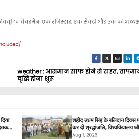
यूटिव चेयरमैन, एक रजिस्ट्रार, एक सैक्ट्री और एक कोषाध्यक्
ncluded
/
weather : आसमान साफ होने से राहत, तापमान
वृद्धि होना शुरू
 दिया
शहीद उधम सिंह के बलिदान दिवस 
तक में
कर दी श्रद्धांजलि, विश्वविद्यालय 
अवकाश बहाल करने की उठी मांग
Aug 1, 2026