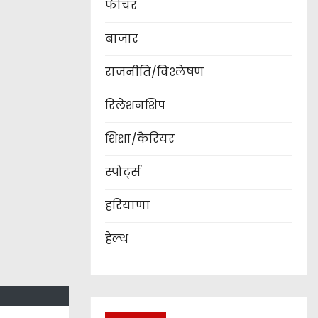
फीचर
बाजार
राजनीति/विश्लेषण
रिलेशनशिप
शिक्षा/कैरियर
स्पोर्ट्स
हरियाणा
हेल्थ