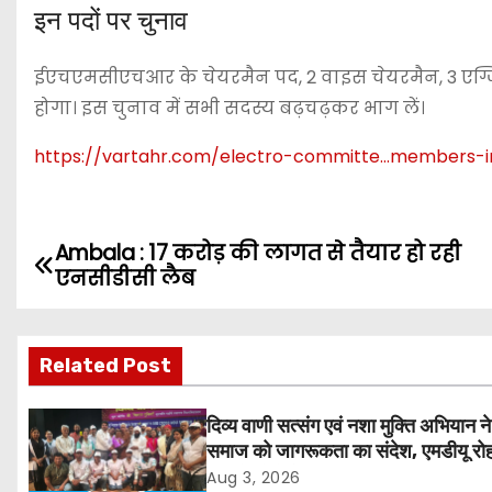
इन पदों पर चुनाव
ईएचएमसीएचआर के चेयरमैन पद, 2 वाइस चेयरमैन, 3 एग्जिक्
होगा। इस चुनाव में सभी सदस्य बढ़चढ़कर भाग लें।
https://vartahr.com/
electro-committe…members-i
Ambala : 17 करोड़ की लागत से तैयार हो रही
P
एनसीडीसी लैब
o
s
Related Post
t
दिव्य वाणी सत्संग एवं नशा मुक्ति अभियान ने
n
समाज को जागरूकता का संदेश, एमडीयू रोह
हजारों लोगों ने लिया संकल्प
Aug 3, 2026