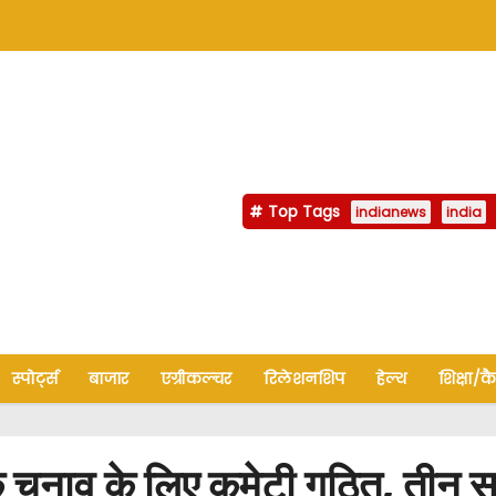
Top Tags
indianews
india
स्पोर्ट्स
बाजार
एग्रीकल्चर
रिलेशनशिप
हेल्थ
शिक्षा/क
नाव के लिए कमेटी गठित, तीन सद