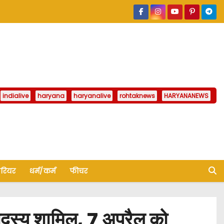
indialive
haryana
haryanalive
rohtaknews
HARYANANEWS
ैरियर
धर्म/कर्म
फीचर
स्य शामिल, 7 अप्रैल को