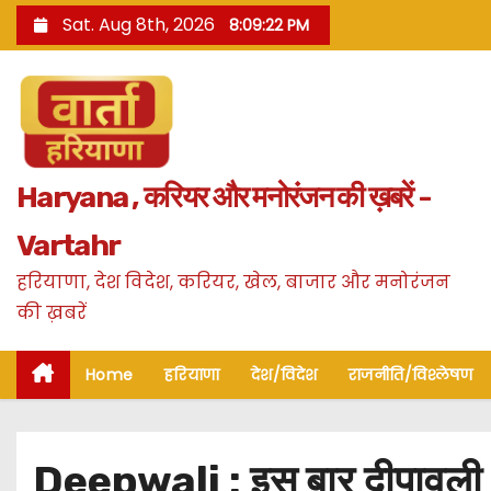
S
Sat. Aug 8th, 2026
8:09:24 PM
k
i
p
t
o
Haryana , करियर और मनोरंजन की ख़बरें -
c
o
Vartahr
n
हरियाणा, देश विदेश, करियर, खेल, बाजार और मनोरंजन
t
की ख़बरें
e
n
Home
हरियाणा
देश/विदेश
राजनीति/विश्लेषण
t
Deepwali : इस बार दीपावली 6 द