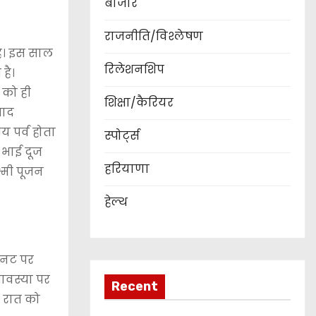
बाजार
राजनीति/विश्लेषण
है। इस साल
रिलेशनशिप
है।
 को ही
शिक्षा/कैरियर
बाद
य पर्व होता
स्पोर्ट्स
र भाई दूज
हरियाणा
ष्मी पूजन
हेल्थ
िनट पर
ावस्या पर
Recent
ी रात को