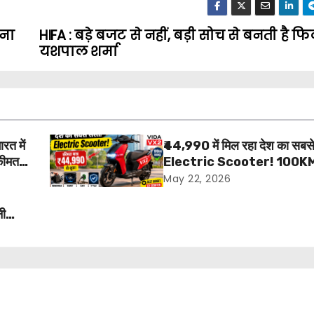
ेना
HIFA : बड़े बजट से नहीं, बड़ी सोच से बनती है फिल
यशपाल शर्मा
त में
₹44,990 में मिल रहा देश का सबसे
कीमत
Electric Scooter! 100KM र
ू
Hero Vida VX2 बना गेमचेंजर
May 22, 2026
नी