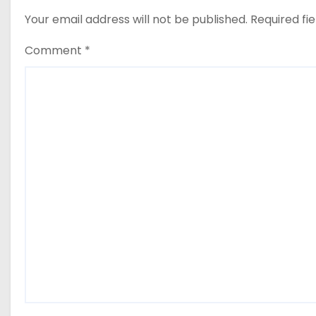
t
Your email address will not be published.
Required fi
i
Comment
*
o
n