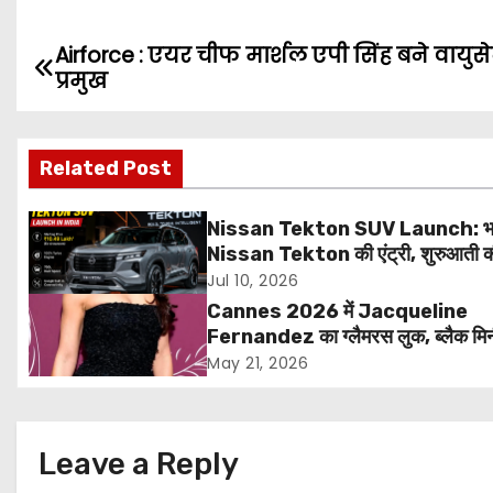
Airforce : एयर चीफ मार्शल एपी सिंह बने वायुस
P
प्रमुख
o
s
Related Post
t
Nissan Tekton SUV Launch: भार
n
Nissan Tekton की एंट्री, शुरुआती 
₹10.49 लाख, 20 जुलाई से डिलीवरी शुर
Jul 10, 2026
a
Cannes 2026 में Jacqueline
v
Fernandez का ग्लैमरस लुक, ब्लैक मि
ड्रेस में ढाया कह
May 21, 2026
i
g
Leave a Reply
a