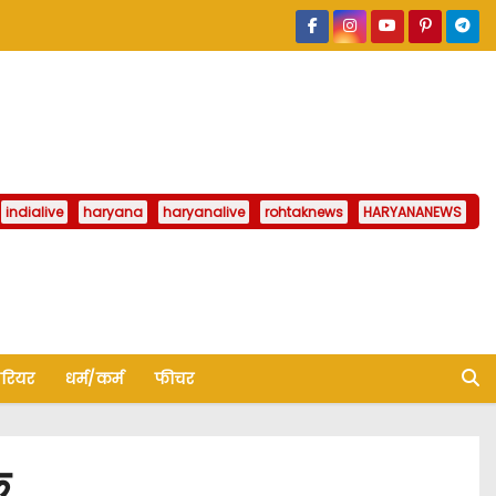
indialive
haryana
haryanalive
rohtaknews
HARYANANEWS
ैरियर
धर्म/कर्म
फीचर
क