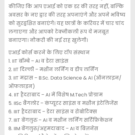
कीजिए कि आप एआई को एक डर की तरह नहीं, बल्कि
अवसर के नए द्वार की तरह अपनाएंगे और अपने भविष्य
को सुरद्वक्षित बनाएंगे। यह छात्रों के करियर में चार चांद
लगाएगा और आपको टेक्नीकली रूप ये मजबूत
बनाएगा। नौकरी की नई राह खुलेगी।
एआई कोर्स करने के लिए टॉप संस्थान
1. IIT बॉम्बे – AI व डेटा साइंस
2. IIT दिल्ली – मशीन लर्निंग व डीप लर्निंग
3. IIT मद्रास – B.Sc. Data Science & AI (ऑनलाइन/
ऑफलाइन)
4. IIT हैदराबाद – AI में विशेष M.Tech प्रोग्राम
5. IISc बैंगलोर – कंप्यूटर साइंस व मशीन इंटेलिजेंस
6. IIIT हैदराबाद – डेटा साइंस व रोबोटिक्स
7. IIIT बेंगलुरु – AI व मशीन लर्निंग सर्टिफ़िकेशन
8. IIM बेंगलुरु/अहमदाबाद – AI व बिज़नेस