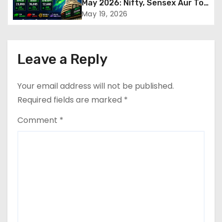
g
May 2026: Nifty, Sensex Aur Top
Gainers
May 19, 2026
a
t
Leave a Reply
i
o
Your email address will not be published.
Required fields are marked
*
n
Comment
*