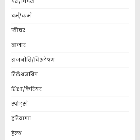
देश/विदेश
धर्म/कर्म
फीचर
बाजार
राजनीति/विश्लेषण
रिलेशनशिप
शिक्षा/कैरियर
स्पोर्ट्स
हरियाणा
हेल्थ