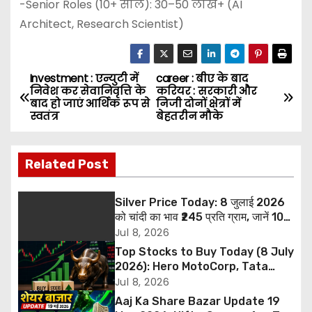
-Senior Roles (10+ साल): 30–50 लाख+ (AI
Architect, Research Scientist)
Investment : एन्युटी में
career : बीए के बाद
P
निवेश कर सेवानिवृत्ति के
करियर : सरकारी और
बाद हो जाएं आर्थिक रूप से
निजी दोनों क्षेत्रों में
o
स्वतंत्र
बेहतरीन मौके
s
Related Post
t
n
Silver Price Today: 8 जुलाई 2026
को चांदी का भाव ₹245 प्रति ग्राम, जानें 10
a
ग्राम और 1 किलो सिल्वर की नई कीमत
Jul 8, 2026
Top Stocks to Buy Today (8 July
v
2026): Hero MotoCorp, Tata
Steel और ITBEES में खरीदारी की सलाह,
Jul 8, 2026
i
जानें Target और Stop Loss
Aaj Ka Share Bazar Update 19