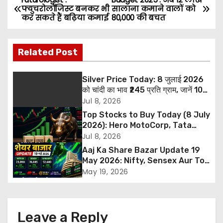
P
फ्युचरोलॉजिस्ट बनकर भी
सालाना कमाने वालों को
कर सकते हैं बढ़िया कमाई
80,000 की बचत
o
s
Related Post
t
Silver Price Today: 8 जुलाई 2026
n
को चांदी का भाव ₹245 प्रति ग्राम, जानें 10
ग्राम और 1 किलो सिल्वर की नई कीमत
Jul 8, 2026
a
Top Stocks to Buy Today (8 July
2026): Hero MotoCorp, Tata
v
Steel और ITBEES में खरीदारी की सलाह,
Jul 8, 2026
जानें Target और Stop Loss
i
Aaj Ka Share Bazar Update 19
May 2026: Nifty, Sensex Aur Top
g
Gainers
May 19, 2026
a
t
Leave a Reply