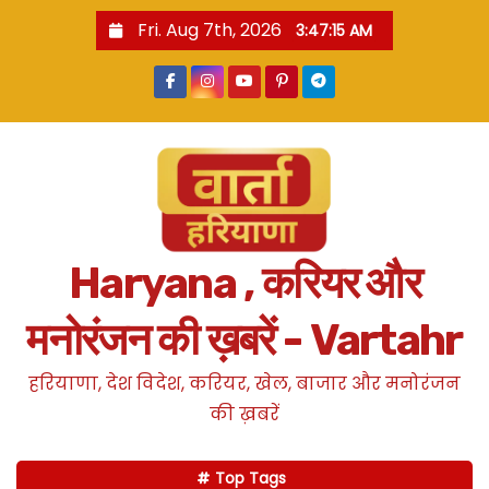
S
Fri. Aug 7th, 2026
3:47:16 AM
k
i
p
t
o
c
o
n
Haryana , करियर और
t
e
मनोरंजन की ख़बरें - Vartahr
n
t
हरियाणा, देश विदेश, करियर, खेल, बाजार और मनोरंजन
की ख़बरें
Top Tags