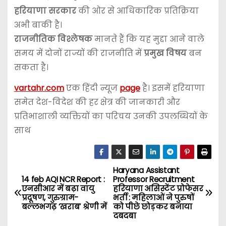
हरियाणा सरकार
की ओर से आधिकारिक प्रतिक्रिया
अभी बाकी है।
राजनीतिक विश्लेषक
मानते हैं कि यह मुद्दा आने वाले
समय में दोनों राज्यों की राजनीति में
प्रमुख विषय
बन
सकता है।
vartahr.com
एक हिंदी न्यूज
page
है। इसमें हरियाणा
समेत देश-विदेश की हर क्षेत्र की जानकारी और
प्रतिभाशाली व्यक्तियों का परिचय उनकी उपलब्धियों के
साथ
Haryana Assistant
P
14 feb AQI NCR Report :
Professor Recruitment
एनसीआर में बढ़ा वायु
हरियाणा असिस्टेंट प्रोफेसर
o
प्रदूषण, गुरुग्राम-
भर्ती : महिलाओं ने पुरुषों
बल्लभगढ़ ‘खराब’ श्रेणी में
को पीछे छोड़कर बनाया
s
दबदबा