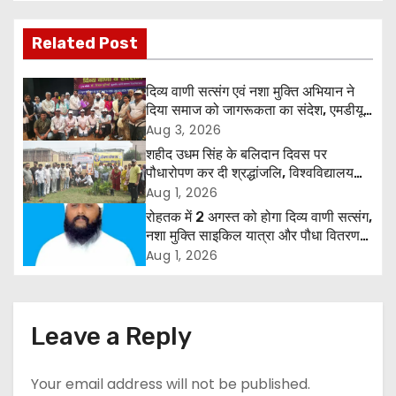
t
Related Post
n
a
दिव्य वाणी सत्संग एवं नशा मुक्ति अभियान ने
दिया समाज को जागरूकता का संदेश, एमडीयू
v
रोहतक में हजारों लोगों ने लिया संकल्प
Aug 3, 2026
शहीद उधम सिंह के बलिदान दिवस पर
i
पौधारोपण कर दी श्रद्धांजलि, विश्वविद्यालय
और राजपत्रित अवकाश बहाल करने की उठी
Aug 1, 2026
g
मांग
रोहतक में 2 अगस्त को होगा दिव्य वाणी सत्संग,
नशा मुक्ति साइकिल यात्रा और पौधा वितरण
a
कार्यक्रम
Aug 1, 2026
t
i
Leave a Reply
o
Your email address will not be published.
n