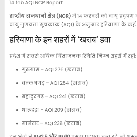
14 feb AQI NCR Report
राष्ट्रीय राजधानी क्षेत्र (NCR)
में 14 फरवरी को वायु प्रदूष
वायु गुणवत्ता सूचकांक (AQI) के अनुसार हरियाणा के कई शह
हरियाणा के इन शहरों में ‘खराब’ हवा
प्रदेश में सबसे अधिक चिंताजनक स्थिति निम्न शहरों में रही:
गुरुग्राम
– AQI 276 (खराब)
बल्लभगढ़
– AQI 284 (खराब)
बहादुरगढ़
– AQI 241 (खराब)
धारूहेड़ा
– AQI 209 (खराब)
मानेसर
– AQI 238 (खराब)
इन क्षेत्रों में
PM2.5 और PM10
प्रमुख प्रदूषक तत्व रहे, जो श