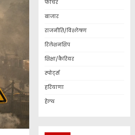
फीचर
बाजार
राजनीति/विश्लेषण
रिलेशनशिप
शिक्षा/कैरियर
स्पोर्ट्स
हरियाणा
हेल्थ