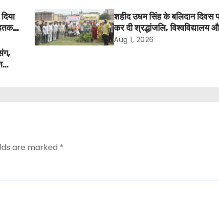
 दिया
शहीद उधम सिंह के बलिदान दिवस 
तक में
कर दी श्रद्धांजलि, विश्वविद्यालय 
अवकाश बहाल करने की उठी मांग
Aug 1, 2026
संग,
ण
elds are marked
*