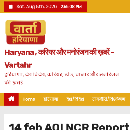
S
Sat. Aug 8th, 2026
2:55:09 PM
k
i
p
t
o
Haryana , करियर और मनोरंजन की ख़बरें -
c
o
Vartahr
n
हरियाणा, देश विदेश, करियर, खेल, बाजार और मनोरंजन
t
की ख़बरें
e
n
Home
हरियाणा
देश/विदेश
राजनीति/विश्लेषण
t
14 feb AQI NCR Report : एनसी