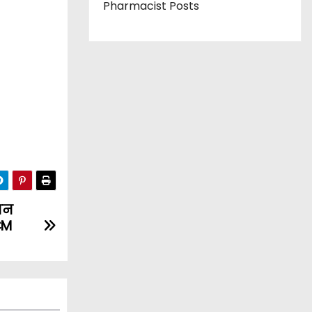
Pharmacist Posts
शन
CM