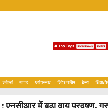
Top Tags
indianews
india
स्पोर्ट्स
बाजार
एग्रीकल्चर
रिलेशनशिप
हेल्थ
शिक्षा/क
आर में बढ़ा वायु प्रदूषण, गुरु