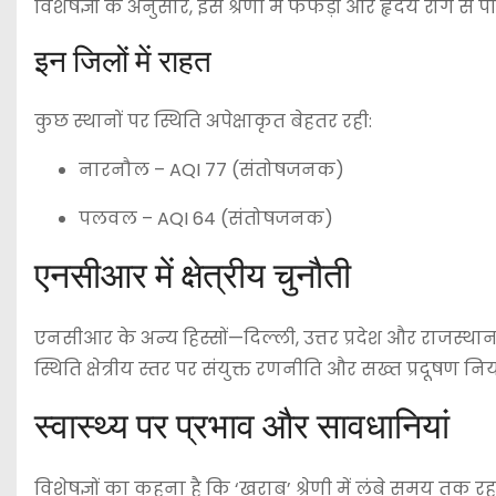
विशेषज्ञों के अनुसार, इस श्रेणी में फेफड़ों और हृदय रोग स
इन जिलों में राहत
कुछ स्थानों पर स्थिति अपेक्षाकृत बेहतर रही:
नारनौल
– AQI 77 (संतोषजनक)
पलवल
– AQI 64 (संतोषजनक)
एनसीआर में क्षेत्रीय चुनौती
एनसीआर के अन्य हिस्सों—
दिल्ली
,
उत्तर प्रदेश
और
राजस्था
स्थिति क्षेत्रीय स्तर पर संयुक्त रणनीति और सख्त प्रदूषण 
स्वास्थ्य पर प्रभाव और सावधानियां
विशेषज्ञों का कहना है कि ‘खराब’ श्रेणी में लंबे समय तक र