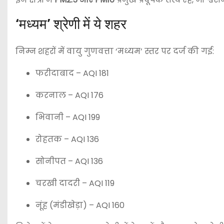
‘मध्यम’ श्रेणी में ये शहर
निम्न शहरों में वायु गुणवत्ता ‘मध्यम’ स्तर पर दर्ज की गई:
फरीदाबाद
– AQI 181
करनाल
– AQI 176
भिवानी
– AQI 199
रोहतक
– AQI 136
सोनीपत
– AQI 136
चरखी दादरी
– AQI 119
नूंह
(मंडीखेड़ा) – AQI 160