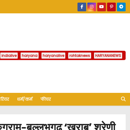
indialive
haryana
haryanalive
rohtaknews
HARYANANEWS
ैरियर
धर्म/कर्म
फीचर
ग्राम-बल्लभगढ़ ‘खराब’ श्रेणी