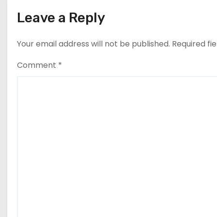
g
Leave a Reply
a
t
Your email address will not be published.
Required fi
i
Comment
*
o
n