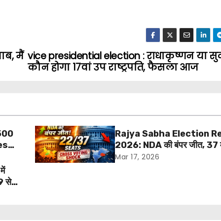
ाब, मैं
vice presidential election : राधाकृष्णन या सुद
कौन होगा 17वां उप राष्ट्रपति, फैसला आज
,500
Rajya Sabha Election R
es
2026: NDA की बंपर जीत, 37 में
जीतीं, हरियाणा-ओडिशा में क्रॉस वोट
Mar 17, 2026
उलटफेर
ें
9 से
ीजे