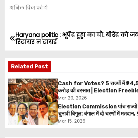
अनिल विज फोटो
Haryana politic : भूपेंद्र हुड्डा का चौ. बीरेंद्र को जव
P
रिटायर न टायर्ड
o
s
Related Post
t
Cash for Votes? 5 राज्यों में ₹24
n
करोड़ की बरसात | Election Freebi
India 2026
Mar 29, 2026
a
Election Commission पांच राज्यों म
v
चुनावी बिगुल: बंगाल में दो चरणों में मतदान, 
29 अप्रैल तक वोटिंग; 4 मई को आएंगे नत
Mar 15, 2026
i