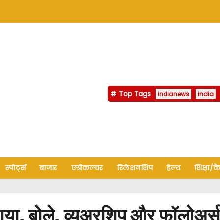
Top Tags
indianews
india
स्पोर्ट्स
बाजार
एग्रीकल्चर
रिलेशनशिप
हेल्थ
शिक्षा/क
ाया, बोले, व्यूअरशिप और फॉलोअर्स