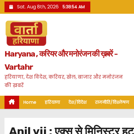
S
Sat. Aug 8th, 2026
5:38:56 AM
k
i
p
t
o
Haryana , करियर और मनोरंजन की ख़बरें -
c
o
Vartahr
n
हरियाणा, देश विदेश, करियर, खेल, बाजार और मनोरंजन
t
की ख़बरें
e
n
Home
हरियाणा
देश/विदेश
राजनीति/विश्लेषण
t
Anil vij : एक्स से मिनिस्टर हट