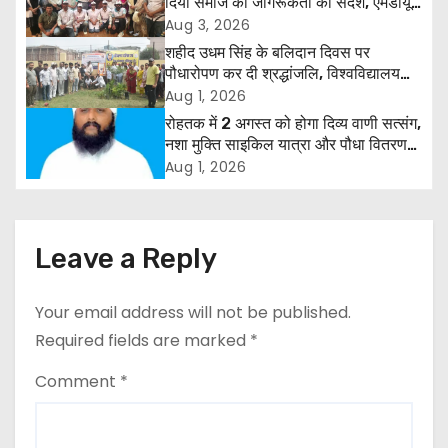
a
दिया समाज को जागरूकता का संदेश, एमडीयू
रोहतक में हजारों लोगों ने लिया संकल्प
Aug 3, 2026
v
शहीद उधम सिंह के बलिदान दिवस पर
पौधारोपण कर दी श्रद्धांजलि, विश्वविद्यालय
i
और राजपत्रित अवकाश बहाल करने की उठी
Aug 1, 2026
मांग
रोहतक में 2 अगस्त को होगा दिव्य वाणी सत्संग,
g
नशा मुक्ति साइकिल यात्रा और पौधा वितरण
कार्यक्रम
a
Aug 1, 2026
t
i
Leave a Reply
o
Your email address will not be published.
n
Required fields are marked
*
Comment
*