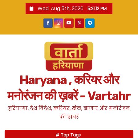
S
Wed. Aug 5th, 2026
5:21:13 PM
k
i
p
t
o
c
o
n
Haryana , करियर और
t
e
मनोरंजन की ख़बरें - Vartahr
n
t
हरियाणा, देश विदेश, करियर, खेल, बाजार और मनोरंजन
की ख़बरें
Top Tags