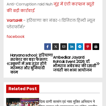
Anti-Corruption raid Nuh
नूंह में एंटी करप्शन ब्यूरो
की बड़ी कार्रवाई
VartaHR
– हरियाणा का नंबर-1 डिजिटल हिन्दी न्यूज़
प्लेटफॉर्म।”
facebook
Haryana school : हरियाणा
P
Ambedkar Jayanti
सरकार का बड़ा फैसला:
Rohtak Event 2026: डॉ.
स्कूलों में अब तुरंत होंगे
o
भीमराव अंबेडकर की 135वीं
मरम्मत और बुनियादी
जयंती का भव्य आयोजन
काम
s
t
Related Post
n
दिव्य वाणी सत्संग एवं नशा मुक्ति अभियान ने