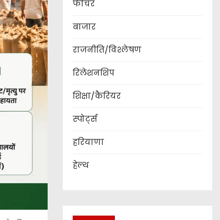
फीचर
बाजार
राजनीति/विश्लेषण
रिलेशनशिप
शिक्षा/कैरियर
स्पोर्ट्स
हरियाणा
हेल्थ