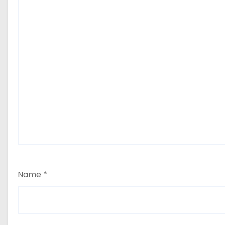
n
Name
*