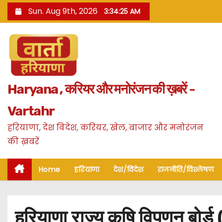
S
Sun. Aug 9th, 2026
3:34:26 AM
k
i
p
t
o
Haryana , करियर और मनोरंजन की ख़बरें -
c
o
Vartahr
n
हरियाणा, देश विदेश, करियर, खेल, बाजार और मनोरंजन
t
की ख़बरें
e
n
Home
हरियाणा
देश/विदेश
राजनीति/विश्लेषण
t
हरियाणा राज्य कृषि विपणन बोर्ड