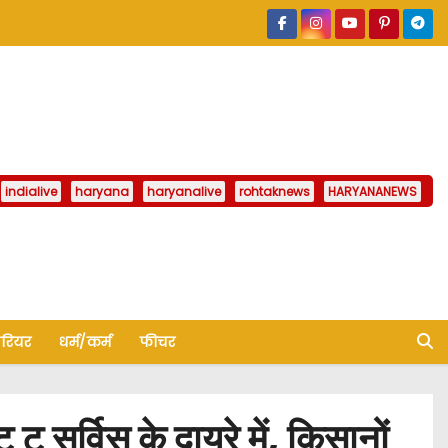
indialive
haryana
haryanalive
rohtaknews
HARYANANEWS
ैरियर
धर्म/कर्म
फीचर
 सर्विस के दायरे में, किसानों