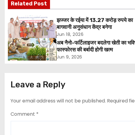
Related Post
s
t
झज्जर के रईया में 13.27 करोड़ रुपये का
बागवानी अनुसंधान केंद्र बनेगा
n
Jun 18, 2026
अब नैनो-फर्टिलाइजर बदलेगा खेती का भविष
a
फास्फोरस की बर्बादी होगी खत्म
v
Jun 9, 2026
i
g
Leave a Reply
a
Your email address will not be published.
Required fi
t
Comment
*
i
o