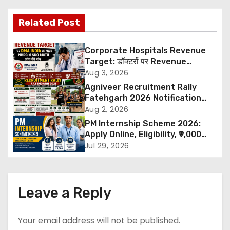
t
Related Post
n
Corporate Hospitals Revenue
a
Target: डॉक्टरों पर Revenue
Targets थोपने के खिलाफ DMA India
Aug 3, 2026
v
का बड़ा कदम, NHRC से Suo Motu जांच
Agniveer Recruitment Rally
की मांग
Fatehgarh 2026 Notification
i
Out – Rajput Regimental Centre
Aug 2, 2026
Rally Schedule, Eligibility,
PM Internship Scheme 2026:
g
Documents & Selection Process
Apply Online, Eligibility, ₹9,000
Stipend, Benefits, Selection
a
Jul 29, 2026
Process & Last Date
t
i
Leave a Reply
o
Your email address will not be published.