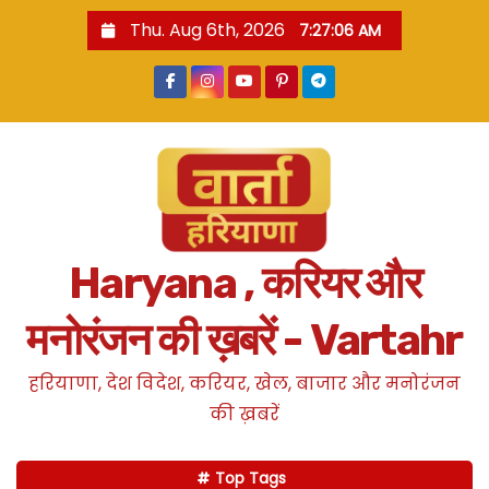
S
Thu. Aug 6th, 2026
7:27:07 AM
k
i
p
t
o
c
o
n
Haryana , करियर और
t
e
मनोरंजन की ख़बरें - Vartahr
n
t
हरियाणा, देश विदेश, करियर, खेल, बाजार और मनोरंजन
की ख़बरें
Top Tags