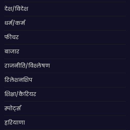
देश/विदेश
धर्म/कर्म
फीचर
बाजार
राजनीति/विश्लेषण
रिलेशनशिप
शिक्षा/कैरियर
स्पोर्ट्स
हरियाणा