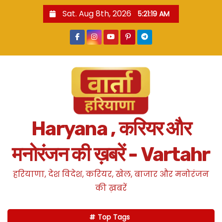
S
Sat. Aug 8th, 2026
5:21:20 AM
k
i
p
t
o
c
o
n
Haryana , करियर और
t
e
मनोरंजन की ख़बरें - Vartahr
n
t
हरियाणा, देश विदेश, करियर, खेल, बाजार और मनोरंजन
की ख़बरें
Top Tags