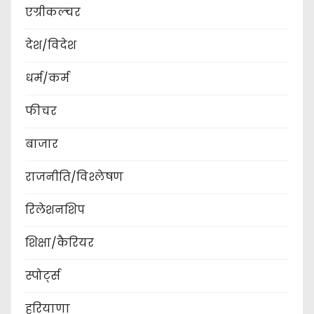
एग्रीकल्चर
देश/विदेश
धर्म/कर्म
फीचर
बाजार
राजनीति/विश्लेषण
रिलेशनशिप
शिक्षा/कैरियर
स्पोर्ट्स
हरियाणा