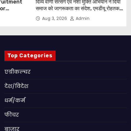
cruitment
दिव्य वाणी सत्संग एवं नशा मुक्ति अभियान ने दिया
for
समाज को जागरूकता का संदेश, एमडीयू रोहतक में
हजारों लोगों ने लिया संकल्प
Aug 3, 2026
Admin
 Apply
Top Categories
एग्रीकल्चर
देश/विदेश
धर्म/कर्म
फीचर
बाजार