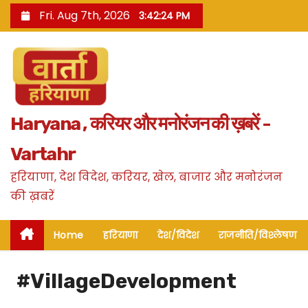
S
Fri. Aug 7th, 2026
3:42:25 PM
k
i
p
t
o
Haryana , करियर और मनोरंजन की ख़बरें -
c
o
Vartahr
n
हरियाणा, देश विदेश, करियर, खेल, बाजार और मनोरंजन
t
की ख़बरें
e
n
Home
हरियाणा
देश/विदेश
राजनीति/विश्लेषण
t
#VillageDevelopment