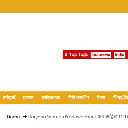
Top Tags
indianews
india
स्पोर्ट्स
बाजार
एग्रीकल्चर
रिलेशनशिप
हेल्थ
शिक्षा/क
Home
Haryana Women Empowerment अब महिलाएं बनेंगी भ