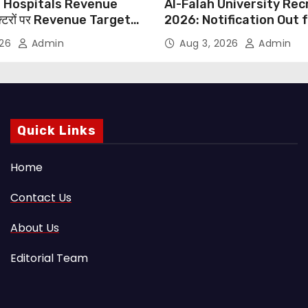
 Hospitals Revenue
Al-Falah University Re
्टरों पर Revenue Targets
2026: Notification Out 
ाफ DMA India का बड़ा कदम,
Nursing, Paramedical &
026
Admin
Aug 3, 2026
Admin
 Motu जांच की मांग
Supporting Staff Posts,
Through Email
Quick Links
Home
Contact Us
About Us
Editorial Team