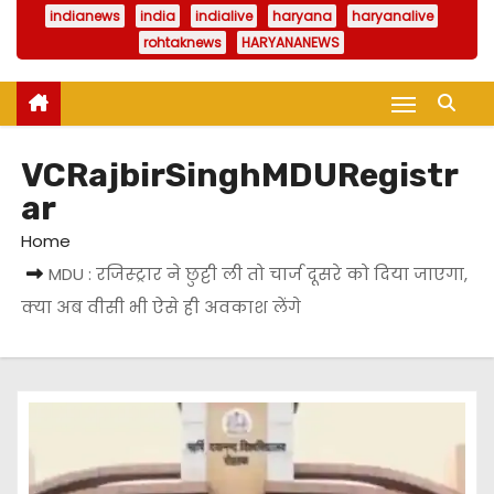
indianews
india
indialive
haryana
haryanalive
rohtaknews
HARYANANEWS
VCRajbirSinghMDURegistr
ar
Home
MDU : रजिस्ट्रार ने छुट्टी ली तो चार्ज दूसरे को दिया जाएगा,
क्या अब वीसी भी ऐसे ही अवकाश लेंगे