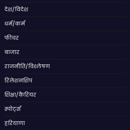
देश/विदेश
धर्म/कर्म
फीचर
बाजार
राजनीति/विश्लेषण
रिलेशनशिप
शिक्षा/कैरियर
स्पोर्ट्स
हरियाणा