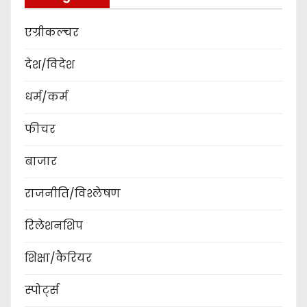
एग्रीकल्चर
देश/विदेश
धर्म/कर्म
फीचर
बाजार
राजनीति/विश्लेषण
रिलेशनशिप
शिक्षा/कैरियर
स्पोर्ट्स