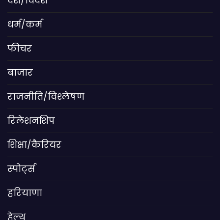
देश/विदेश
धर्म/कर्म
फीचर
बाजार
राजनीति/विश्लेषण
रिलेशनशिप
शिक्षा/कैरियर
स्पोर्ट्स
हरियाणा
हेल्थ