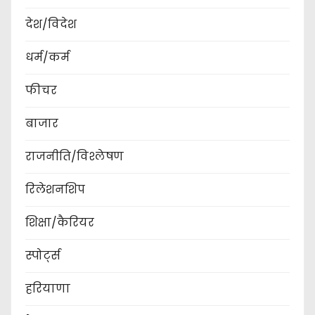
देश/विदेश
धर्म/कर्म
फीचर
बाजार
राजनीति/विश्लेषण
रिलेशनशिप
शिक्षा/कैरियर
स्पोर्ट्स
हरियाणा