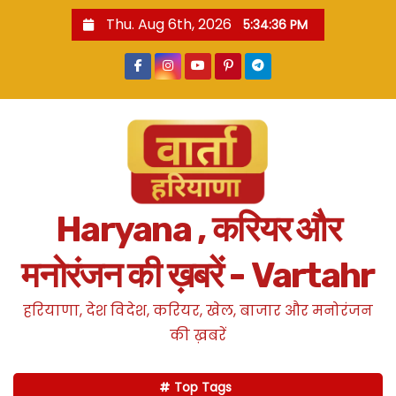
S
Thu. Aug 6th, 2026
5:34:36 PM
k
i
p
t
o
c
o
n
Haryana , करियर और
t
e
मनोरंजन की ख़बरें - Vartahr
n
t
हरियाणा, देश विदेश, करियर, खेल, बाजार और मनोरंजन
की ख़बरें
Top Tags