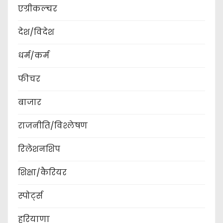
एग्रीकल्चर
देश/विदेश
धर्म/कर्म
फीचर
बाजार
राजनीति/विश्लेषण
रिलेशनशिप
शिक्षा/कैरियर
स्पोर्ट्स
हरियाणा