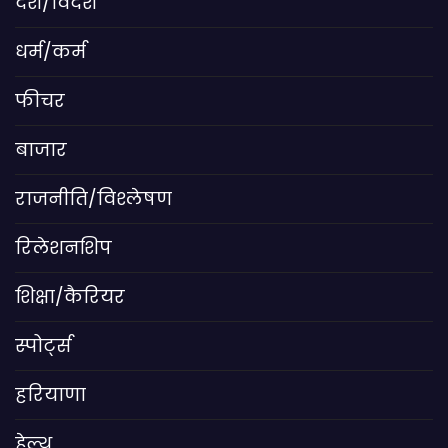
देश/विदेश
धर्म/कर्म
फीचर
बाजार
राजनीति/विश्लेषण
रिलेशनशिप
शिक्षा/कैरियर
स्पोर्ट्स
हरियाणा
हेल्थ