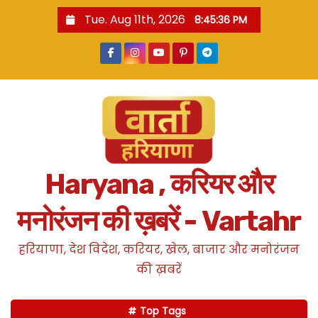
S
Tue. Aug 11th, 2026
8:45:37 PM
k
i
p
t
o
c
o
n
Haryana , करियर और
t
e
मनोरंजन की ख़बरें - Vartahr
n
t
हरियाणा, देश विदेश, करियर, खेल, बाजार और मनोरंजन
की ख़बरें
Top Tags