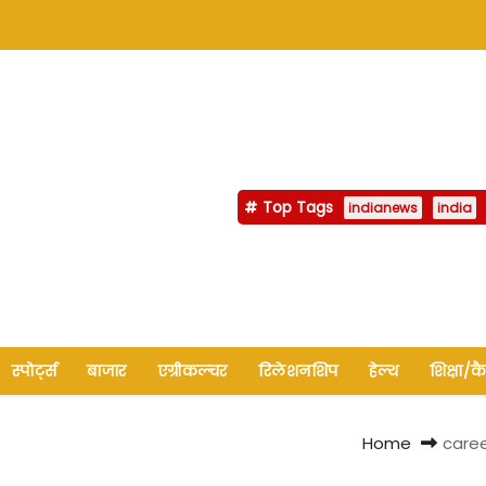
Top Tags
indianews
india
स्पोर्ट्स
बाजार
एग्रीकल्चर
रिलेशनशिप
हेल्थ
शिक्षा/क
Home
caree