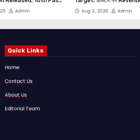
on Released, 10th Pass
Target: डॉक्टरों पर Reven
s Can Apply Through
थोपने के खिलाफ DMA India का
026
Admin
Aug 3, 2026
Admin
NHRC से Suo Motu जांच की म
Quick Links
Home
Contact Us
About Us
Editorial Team