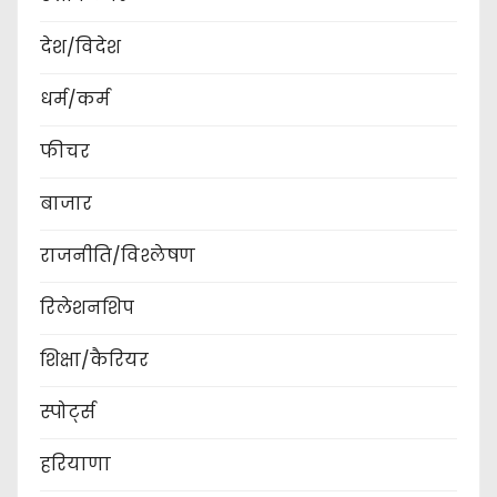
देश/विदेश
धर्म/कर्म
फीचर
बाजार
राजनीति/विश्लेषण
रिलेशनशिप
शिक्षा/कैरियर
स्पोर्ट्स
हरियाणा