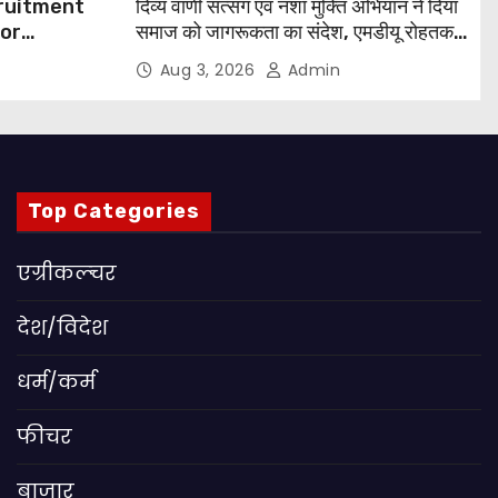
cruitment
दिव्य वाणी सत्संग एवं नशा मुक्ति अभियान ने दिया
for
समाज को जागरूकता का संदेश, एमडीयू रोहतक में
हजारों लोगों ने लिया संकल्प
Aug 3, 2026
Admin
 Apply
Top Categories
एग्रीकल्चर
देश/विदेश
धर्म/कर्म
फीचर
बाजार