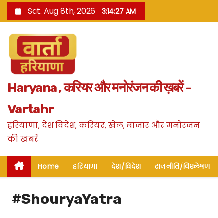
S
Sat. Aug 8th, 2026
3:14:28 AM
k
i
p
t
o
Haryana , करियर और मनोरंजन की ख़बरें -
c
o
Vartahr
n
हरियाणा, देश विदेश, करियर, खेल, बाजार और मनोरंजन
t
की ख़बरें
e
n
Home
हरियाणा
देश/विदेश
राजनीति/विश्लेषण
t
#ShouryaYatra