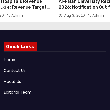
 Hospitals Revenue
Al-Falah University Re
्टरों पर Revenue Targets
2026: Notification Out 
ाफ DMA India का बड़ा कदम,
Nursing, Paramedical &
026
Admin
Aug 3, 2026
Admin
 Motu जांच की मांग
Supporting Staff Posts,
Through Email
Quick Links
Home
Contact Us
About Us
Editorial Team