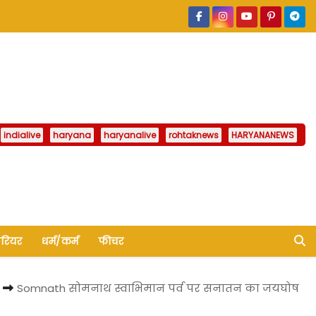
indialive
haryana
haryanalive
rohtaknews
HARYANANEWS
ैरियर
धर्म/कर्म
फीचर
Somnath सोमनाथ स्वाभिमान पर्व पर सनातन का जयघोष