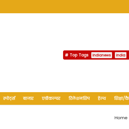
Top Tags
indianews
india
स्पोर्ट्स
बाजार
एग्रीकल्चर
रिलेशनशिप
हेल्थ
शिक्षा/क
Home