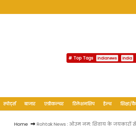
Top Tags
indianews
india
स्पोर्ट्स
बाजार
एग्रीकल्चर
रिलेशनशिप
हेल्थ
शिक्षा/क
Home
Rohtak News : ओउम नम: शिवाय के जयकारों से 