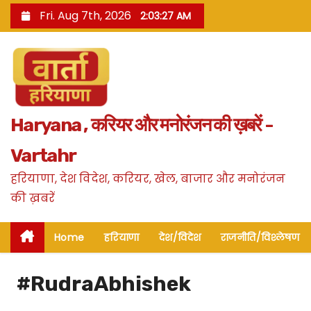
S
Fri. Aug 7th, 2026
2:03:28 AM
k
i
p
t
o
Haryana , करियर और मनोरंजन की ख़बरें -
c
o
Vartahr
n
हरियाणा, देश विदेश, करियर, खेल, बाजार और मनोरंजन
t
की ख़बरें
e
n
Home
हरियाणा
देश/विदेश
राजनीति/विश्लेषण
t
#RudraAbhishek