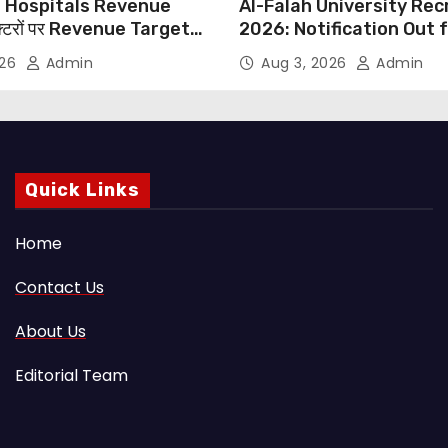
 Hospitals Revenue
Al-Falah University Re
्टरों पर Revenue Targets
2026: Notification Out 
ाफ DMA India का बड़ा कदम,
Nursing, Paramedical &
026
Admin
Aug 3, 2026
Admin
 Motu जांच की मांग
Supporting Staff Posts,
Through Email
Quick Links
Home
Contact Us
About Us
Editorial Team