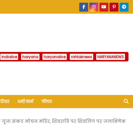
indialive
haryana
haryanalive
rohtaknews
HARYANANEWS
ैरियर
धर्म/कर्म
फीचर
गूंजा संकट मोचन मंदिर, शिवरात्रि पर शिवलिंग पर जलाभिषेक