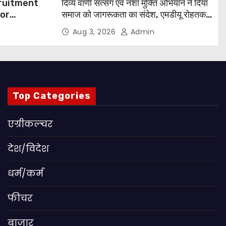
cruitment
दिव्य वाणी सत्संग एवं नशा मुक्ति अभियान ने दिया
for
समाज को जागरूकता का संदेश, एमडीयू रोहतक में
हजारों लोगों ने लिया संकल्प
Aug 3, 2026
Admin
 Apply
Top Categories
एग्रीकल्चर
देश/विदेश
धर्म/कर्म
फीचर
बाजार